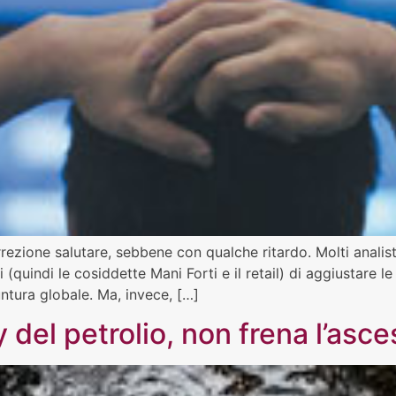
rezione salutare, sebbene con qualche ritardo. Molti analisti
ri (quindi le cosiddette Mani Forti e il retail) di aggiustare
ntura globale. Ma, invece, […]
 del petrolio, non frena l’asce