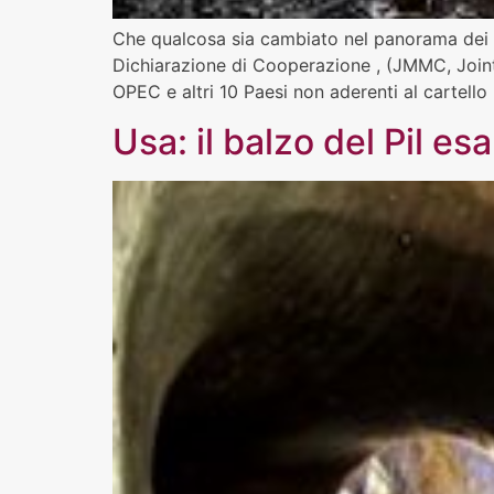
Che qualcosa sia cambiato nel panorama dei pr
Dichiarazione di Cooperazione , (JMMC, Join
OPEC e altri 10 Paesi non aderenti al cartello
Usa: il balzo del Pil e