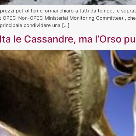
ezzi petroliferi e’ ormai chiaro a tutti da tempo, e sopra
t OPEC-Non-OPEC Ministerial Monitoring Committee) , che 
 principale condividere una […]
salta le Cassandre, ma l’Orso p