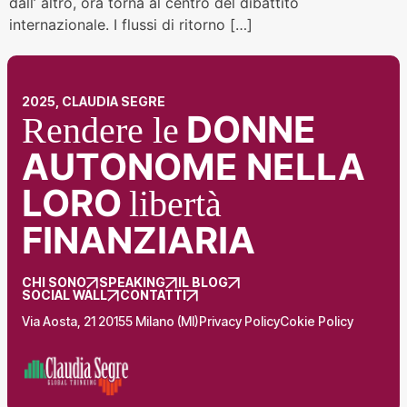
dall’ altro, ora torna al centro del dibattito
internazionale. I flussi di ritorno […]
2025, CLAUDIA SEGRE
DONNE
Rendere le
AUTONOME NELLA
LORO
libertà
FINANZIARIA
CHI SONO
SPEAKING
IL BLOG
SOCIAL WALL
CONTATTI
Via Aosta, 21 20155 Milano (MI)
Privacy Policy
Cokie Policy