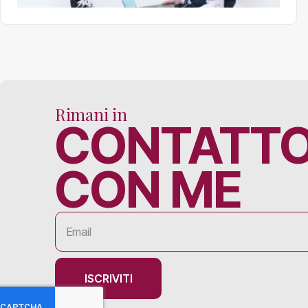
Rimani in
CONTATT
CON ME
ISCRIVITI