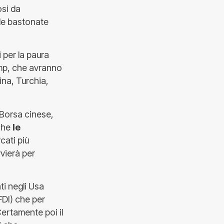
osi da
 le bastonate
 per la paura
ump, che avranno
ina, Turchia,
 Borsa cinese,
 che
le
cati più
vvierà per
ti negli Usa
FDI) che per
Certamente poi il