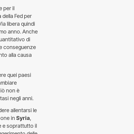
 per il
 della Fed per
ia libera quindi
ssimo anno. Anche
antitativo di
eme conseguenze
nto alla causa
ere quei paesi
ambiare
ciò non è
asi negli anni.
ere allentarsi le
ione in
Syria
,
 e soprattutto il
ggerimento delle