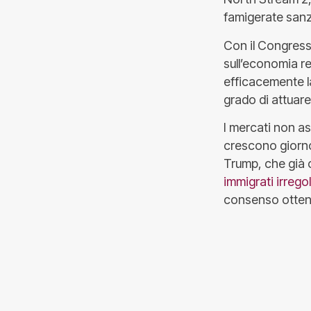
famigerate sanz
Con il Congress
sull’economia re
efficacemente la
grado di attuare
I mercati non a
crescono giorno
Trump, che già c
immigrati irregola
consenso otten