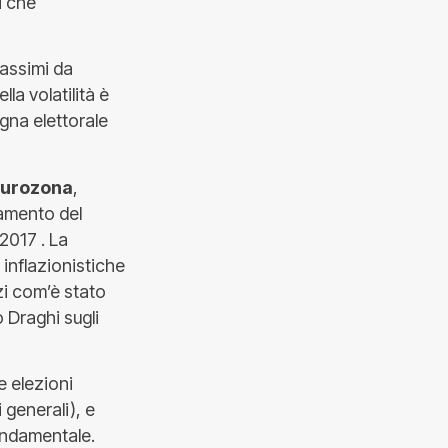
i che
massimi da
la volatilità è
gna elettorale
Eurozona
,
gamento del
2017 . La
 inflazionistiche
zi com’è stato
 Draghi sugli
le elezioni
 generali), e
fondamentale.