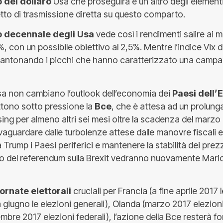
 del dollaro
Usa che proseguirà è un altro degli element
etto di trasmissione diretta su questo comparto.
to decennale degli Usa
vede così i rendimenti salire ai 
, con un possibile obiettivo al 2,5%. Mentre l’indice Vix del
cantonando i picchi che hanno caratterizzato una campa
Usa non cambiano l’outlook dell’economia dei
Paesi dell’
tono sotto pressione la
Bce
, che è attesa ad un prolun
ing per almeno altri sei mesi oltre la scadenza del marzo 
vaguardare dalle turbolenze attese dalle manovre fiscali e
 Trump i Paesi periferici e mantenere la stabilità dei prez
ito del referendum sulla Brexit vedranno nuovamente Mario
tornate elettorali
cruciali per Francia (a fine aprile 2017 
a giugno le elezioni generali), Olanda (marzo 2017 elezioni
bre 2017 elezioni federali), l’azione della Bce resterà 