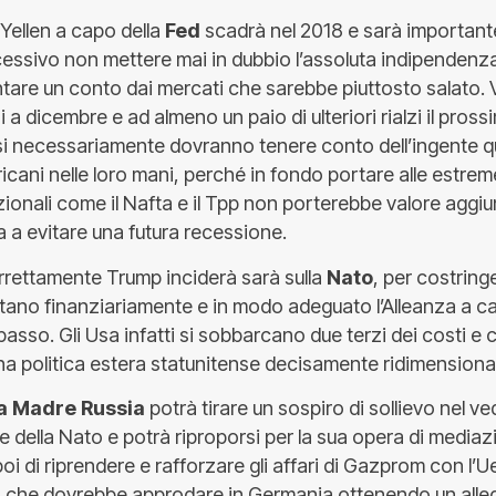
 Yellen a capo della
Fed
scadrà nel 2018 e sarà importante
essivo non mettere mai in dubbio l’assoluta indipendenza
tare un conto dai mercati che sarebbe piuttosto salato. V
ssi a dicembre e ad almeno un paio di ulteriori rialzi il pro
esi necessariamente dovranno tenere conto dell’ingente qu
icani nelle loro mani, perché in fondo portare alle estr
ionali come il Nafta e il Tpp non porterebbe valore aggiu
 a evitare una futura recessione.
rettamente Trump inciderà sarà sulla
Nato
, per costring
ano finanziariamente e in modo adeguato l’Alleanza a c
asso. Gli Usa infatti si sobbarcano due terzi dei costi e 
a politica estera statunitense decisamente ridimensionat
la Madre Russia
potrà tirare un sospiro di sollievo nel ved
e della Nato e potrà riproporsi per la sua opera di mediaz
oi di riprendere e rafforzare gli affari di Gazprom con l’Ue
 che dovrebbe approdare in Germania ottenendo un alle