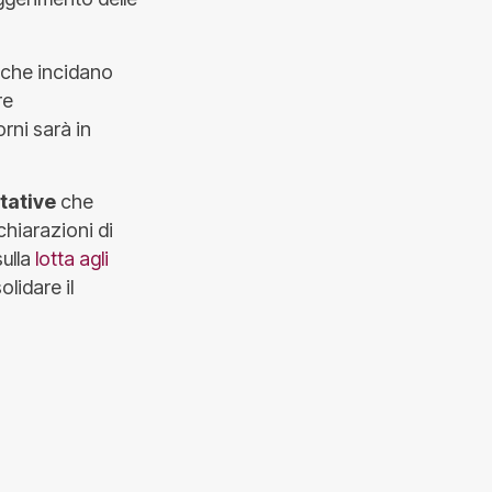
 che incidano
re
rni sarà in
tative
che
hiarazioni di
sulla
lotta agli
lidare il