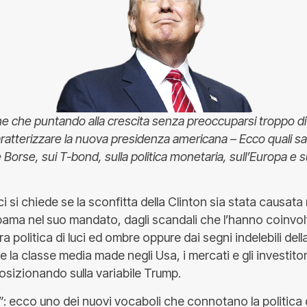
che che puntando alla crescita senza preoccuparsi troppo di 
atterizzare la nuova presidenza americana – Ecco quali sar
e Borse, sui T-bond, sulla politica monetaria, sull’Europa e s
i si chiede se la sconfitta della Clinton sia stata causa
Obama nel suo mandato, dagli scandali che l’hanno coinvol
a politica di luci ed ombre oppure dai segni indelebili della
e la classe media made negli Usa, i mercati e gli investitor
osizionando sulla variabile Trump.
”: ecco uno dei nuovi vocaboli che connotano la politica