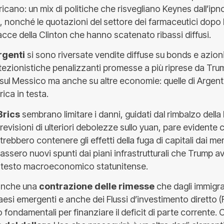
cano: un mix di politiche che risvegliano Keynes dall’ipn
, nonché le quotazioni del settore dei farmaceutici dopo
acce della Clinton che hanno scatenato ribassi diffusi.
rgenti
si sono riversate vendite diffuse su bonds e azioni
otezionistiche penalizzanti promesse a più riprese da Tr
 sul Messico ma anche su altre economie: quelle di Argent
ica in testa.
Brics
sembrano limitare i danni, guidati dal rimbalzo della
evisioni di ulteriori debolezze sullo yuan, pare evidente
rebbero contenere gli effetti della fuga di capitali dai mer
vassero nuovi spunti dai piani infrastrutturali che Trump a
ontesto macroeconomico statunitense.
 anche una
contrazione delle rimesse
che dagli immigra
esi emergenti e anche dei Flussi d’investimento diretto (
 fondamentali per finanziare il deficit di parte corrente. 