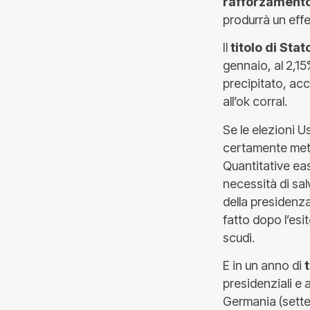
rafforzamento
produrrà un eff
Il
titolo di Sta
gennaio, al 2,15%
precipitato, ac
all’ok corral.
Se le elezioni 
certamente met
Quantitative eas
necessità di sal
della presidenza
fatto dopo l’es
scudi.
E in un anno di
presidenziali e 
Germania (settem