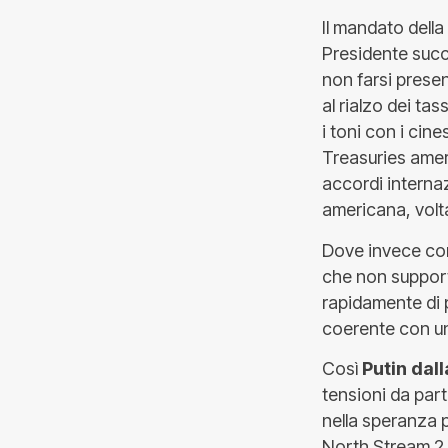
Il mandato della
Presidente succ
non farsi presen
al rialzo dei ta
i toni con i cin
Treasuries amer
accordi internaz
americana, volta
Dove invece cor
che non support
rapidamente di p
coerente con un
Così
Putin dal
tensioni da part
nella speranza p
North Stream 2,