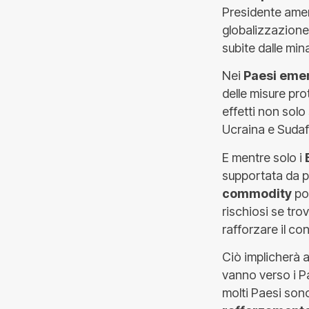
Presidente ameri
globalizzazione
subite dalle min
Nei
Paesi eme
delle misure pr
effetti non solo
Ucraina e Sudafr
E mentre solo i
supportata da pr
commodity
pot
rischiosi se tro
rafforzare il c
Ciò implicherà
vanno verso i Pa
molti Paesi sono