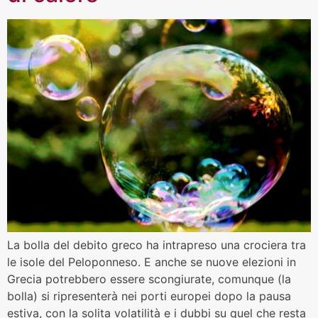
La bolla del debito greco ha intrapreso una crociera tra
le isole del Peloponneso. E anche se nuove elezioni in
Grecia potrebbero essere scongiurate, comunque (la
bolla) si ripresenterà nei porti europei dopo la pausa
estiva, con la solita volatilità e i dubbi su quel che resta