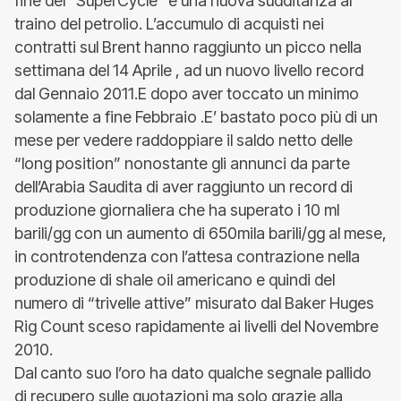
fine del “SuperCycle” e una nuova sudditanza al
traino del petrolio. L’accumulo di acquisti nei
contratti sul Brent hanno raggiunto un picco nella
settimana del 14 Aprile , ad un nuovo livello record
dal Gennaio 2011.E dopo aver toccato un minimo
solamente a fine Febbraio .E’ bastato poco più di un
mese per vedere raddoppiare il saldo netto delle
“long position” nonostante gli annunci da parte
dell’Arabia Saudita di aver raggiunto un record di
produzione giornaliera che ha superato i 10 ml
barili/gg con un aumento di 650mila barili/gg al mese,
in controtendenza con l’attesa contrazione nella
produzione di shale oil americano e quindi del
numero di “trivelle attive” misurato dal Baker Huges
Rig Count sceso rapidamente ai livelli del Novembre
2010.
Dal canto suo l’oro ha dato qualche segnale pallido
di recupero sulle quotazioni ma solo grazie alla