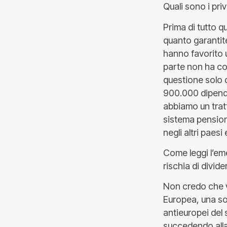
Quali sono i pri
Prima di tutto qu
quanto garantite
hanno favorito un
parte non ha comb
questione solo q
900.000 dipende
abbiamo un tratt
sistema pensioni
negli altri paesi
Come leggi l’eme
rischia di divide
Non credo che v
Europea, una sor
antieuropei del
succedendo alla