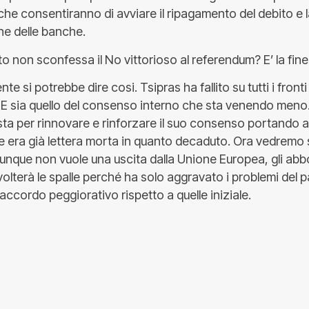
che consentiranno di avviare il ripagamento del debito e 
ne delle banche.
to non sconfessa il No vittorioso al referendum? E’ la fine
e si potrebbe dire cosi. Tsipras ha fallito su tutti i fronti 
UE sia quello del consenso interno che sta venendo meno
sta per rinnovare e rinforzare il suo consenso portando a
e era già lettera morta in quanto decaduto. Ora vedremo s
nque non vuole una uscita dalla Unione Europea, gli abbon
olterà le spalle perché ha solo aggravato i problemi del 
ccordo peggiorativo rispetto a quelle iniziale.