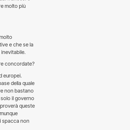
re molto più
 molto
ive e che se la
inevitabile.
sure concordate?
d europei.
base della quale
iere non bastano
 solo il governo
approverà queste
comunque
si spacca non