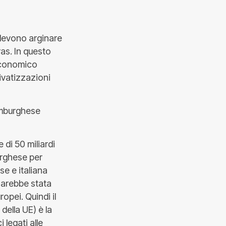
devono arginare
ras. In questo
 economico
rivatizzazioni
semburghese
 di 50 miliardi
urghese per
se e italiana
sarebbe stata
opei. Quindi il
della UE) è la
 legati alle