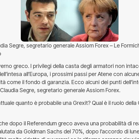
udia Segre, segretario generale Assiom Forex – Le Formich
o
verno greco. I privilegi della casta degli armatori non inta
 dell’intesa all’Europa, i prossimi passi per Atene con alcu
à come il fondo di garanzia. Ecco alcuni dei punti dell’int
 Claudia Segre, segretario generale Assiom Forex.
ttuale quanto è probabile una Grexit? Qual è il ruolo della
t che dopo il Referendum greco aveva una probabilità di r
alutata da Goldman Sachs del 70%, dopo l’accordo di luned