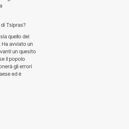
la
 di Tsipras?
sia quello del
. Ha avviato un
vanti un quesito
e il popolo
erà gli errori
paese ed è