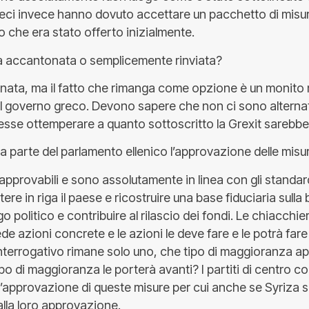
I greci invece hanno dovuto accettare un pacchetto di misu
o che era stato offerto inizialmente.
ta accantonata o semplicemente rinviata?
nata, ma il fatto che rimanga come opzione è un monito
il governo greco. Devono sapere che non ci sono alternat
sse ottemperare a quanto sottoscritto la Grexit sarebbe 
e da parte del parlamento ellenico l’approvazione delle mi
approvabili e sono assolutamente in linea con gli standar
ere in riga il paese e ricostruire una base fiduciaria sulla 
logo politico e contribuire al rilascio dei fondi. Le chiacch
ede azioni concrete e le azioni le deve fare e le potrà fare
 interrogativo rimane solo uno, che tipo di maggioranza 
po di maggioranza le porterà avanti? I partiti di centro 
’approvazione di queste misure per cui anche se Syriza 
alla loro approvazione.