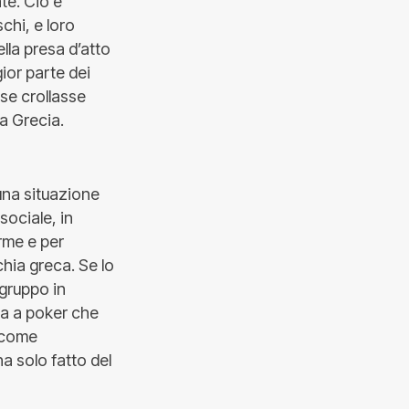
ate. Ciò è
chi, e loro
ella presa d’atto
gior parte dei
se crollasse
la Grecia.
una situazione
ociale, in
orme e per
rchia greca. Se lo
ogruppo in
ta a poker che
a come
a solo fatto del