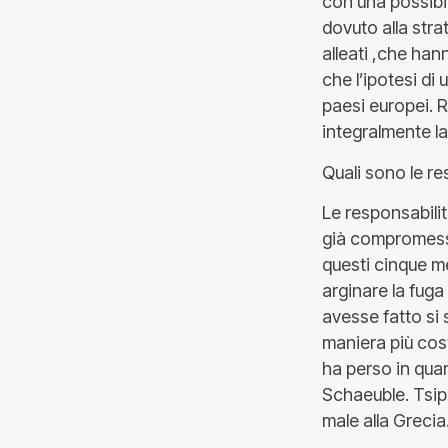
con una possibil
dovuto alla stra
alleati ,che hann
che l’ipotesi di
paesi europei. 
integralmente la
Quali sono le re
Le responsabili
già compromessa
questi cinque me
arginare la fuga 
avesse fatto si 
maniera più cost
ha perso in qua
Schaeuble. Tsip
male alla Grecia