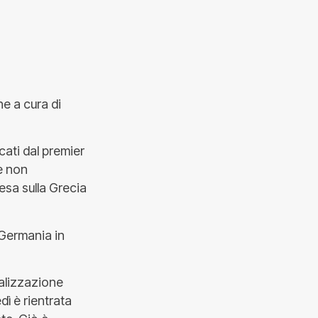
e a cura di
ccati dal premier
ne non
esa sulla Grecia
 Germania in
ealizzazione
ì è rientrata