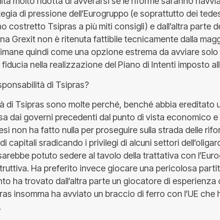
ità molto ridotta di avverarsi se le riforme saranno riavvi
tegia di pressione dell’Eurogruppo (e soprattutto dei tedes
o costretto Tsipras a più miti consigli) e dall’altra parte d
 una Grexit non è ritenuta fattibile tecnicamente dalla mag
Rimane quindi come una opzione estrema da avviare solo 
 fiducia nella realizzazione del Piano di Intenti imposto al
sponsabilità di Tsipras?
tà di Tsipras sono molte perché, benché abbia ereditato 
 dai governi precedenti dal punto di vista economico e s
si non ha fatto nulla per proseguire sulla strada delle rif
di capitali sradicando i privilegi di alcuni settori dell’oliga
sarebbe potuto sedere al tavolo della trattativa con l’Eur
ruttiva. Ha preferito invece giocare una pericolosa parti
nto ha trovato dall’altra parte un giocatore di esperienz
ras insomma ha avviato un braccio di ferro con l’UE che h
.