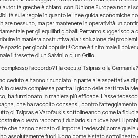
le autorità greche è chiaro: con l’Unione Europea non si 
sibilità sulle regole in quanto le linee guida economiche 
chiare nessuno, ma per mantenere in operatività un conti
mentale per gli equilibri globali. Pertanto suggerisco a 
ribuire in maniera costruttiva alla risoluzione dei problemi 
è spazio per giochi populisti! Come è finito male il poker 
ale il tresette di un Salvini o di un Grillo.
 complesso l’accordo? Ha ceduto Tsipras o la Germania
o ceduto e hanno rinunciato in parte alle aspettative di
in questa complessa partita il gioco delle parti tra la M
lco, ha funzionato in maniera più efficace. L’asse tedesc
agna, che ha raccolto consensi, contro l’atteggiamento
utto di Tsipras e Varofaukis sottolineando come la fiduci
ostruire questo rapporto fiduciario su nuove basi. Il pro
ette che hanno cercato di imporre i tedeschi come quella d
o assolutamente fuori luogo come è stato sottolineato d