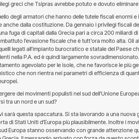
vilegi greci che Tsipras avrebbe potuto e dovuto eliminare
ello degli armatori che hanno delle tutele fiscali enormi e 
 anche dalla costituzione. Da gennaio i privilegi fiscali de
a fuga di capitali dalla Grecia pari a circa 200 miliardi di 
attuto l’evasione fiscale che è tutt’ora molto alta. Gli altr
uelli legati all’impianto burocratico e statale del Paese c
nti nella P.A. ed è quindi largamente sovradimensionato. 
amento agevolato per le isole, che ne favorisce le più ge
stico che non rientra nei parametri di efficienza di qua
 europei.
rgere dei movimenti populisti nel sud dell’Unione Europe
rsi tra un nord e un sud?
i sarà questa spaccatura. Si sta lavorando a una nuova
ta di Stati Uniti d’Europa più plausibilmente. Inoltre i mov
 sud Europa stanno osservando con grande attenzione qu
 Grecia. Il messaggio arrivato con forza da questo scont