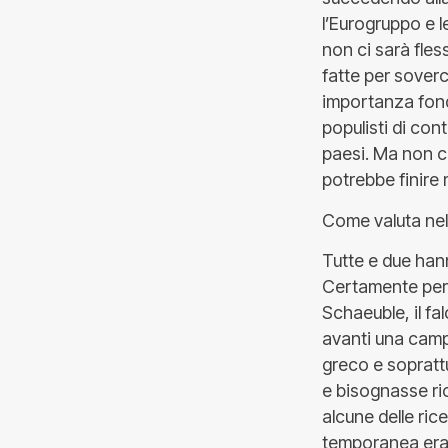
l’Eurogruppo e 
non ci sarà fles
fatte per sover
importanza fonda
populisti di cont
paesi. Ma non c’
potrebbe finire m
Come valuta nel
Tutte e due hann
Certamente però 
Schaeuble, il fa
avanti una camp
greco e sopratt
e bisognasse ric
alcune delle ric
temporanea eran