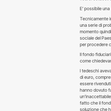
E’ possibile una
Tecnicamente in
una serie di pro
momento quindi l
sociale del Paes
per procedere c
Il fondo fiducia
come chiedevan
I tedeschi aveva
di euro, compres
essere rivenduti
hanno dovuto fa
un’inaccettabile
fatto che il fon
soluzione che ha