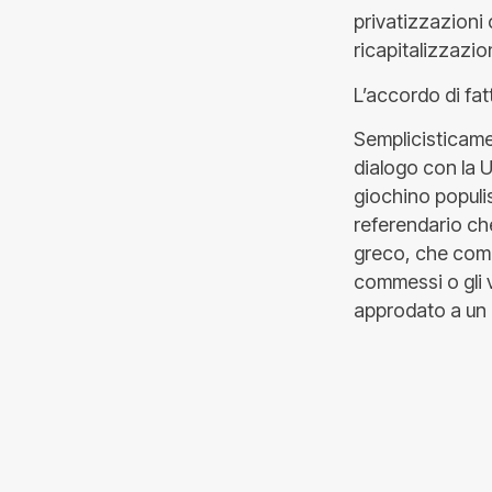
privatizzazioni 
ricapitalizzazio
L’accordo di fat
Semplicisticament
dialogo con la 
giochino populi
referendario ch
greco, che comu
commessi o gli v
approdato a un a