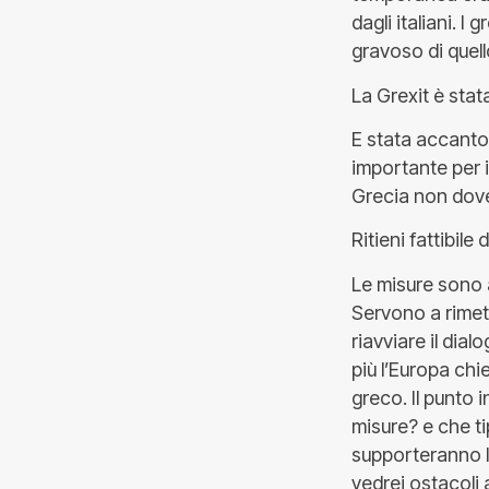
dagli italiani. 
gravoso di quell
La Grexit è sta
E stata accanto
importante per 
Grecia non dove
Ritieni fattibil
Le misure sono 
Servono a rimett
riavviare il dia
più l’Europa chi
greco. Il punto
misure? e che ti
supporteranno l
vedrei ostacoli 