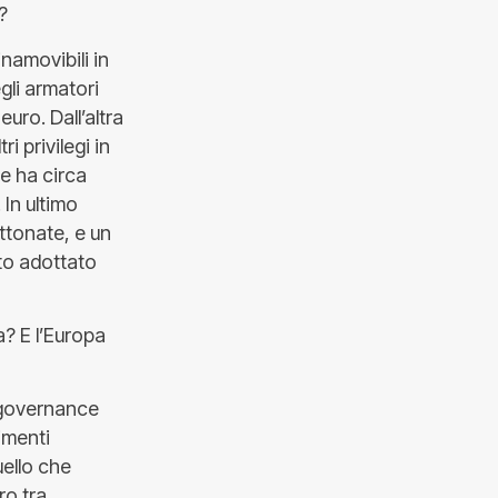
?
inamovibili in
gli armatori
euro. Dall’altra
i privilegi in
he ha circa
In ultimo
ttonate, e un
nto adottato
a? E l’Europa
 governance
imenti
ello che
ro tra