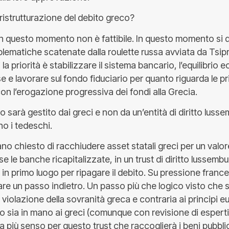
 ristrutturazione del debito greco?
 questo momento non è fattibile. In questo momento si 
blematiche scatenate dalla roulette russa avviata da Tsip
a priorità è stabilizzare il sistema bancario, l’equilibrio
e e lavorare sul fondo fiduciario per quanto riguarda le p
on l’erogazione progressiva dei fondi alla Grecia.
rio sarà gestito dai greci e non da un’entità di diritto lus
o i tedeschi.
no chiesto di racchiudere asset statali greci per un valore
e le banche ricapitalizzate, in un trust di diritto lussemb
 in primo luogo per ripagare il debito. Su pressione france
re un passo indietro. Un passo più che logico visto che 
 violazione della sovranità greca e contraria ai principi eur
do sia in mano ai greci (comunque con revisione di esperti 
 più senso per questo trust che raccoglierà i beni pubblici