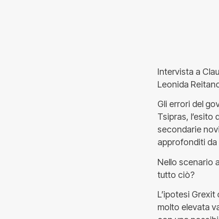
Intervista a Cla
Leonida Reitan
Gli errori del go
Tsipras, l’esito
secondarie novit
approfonditi da
Nello scenario a
tutto ciò?
L’ipotesi Grexi
molto elevata v