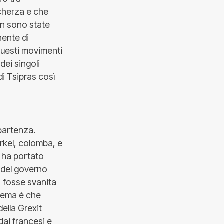
scherza e che
non sono state
nente di
questi movimenti
dei singoli
di Tsipras così
?
 partenza.
erkel, colomba, e
o ha portato
 del governo
a fosse svanita
blema è che
ella Grexit
ai francesi e