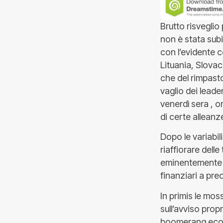
Brutto risveglio
non è stata sub
con l’evidente co
Lituania, Slovac
che del rimpasto
vaglio dei leade
venerdì sera , or
di certe alleanz
Dopo le variabi
riaffiorare dell
eminentemente il 
finanziari a preo
In primis le mos
sull’avviso prop
boomerang econo