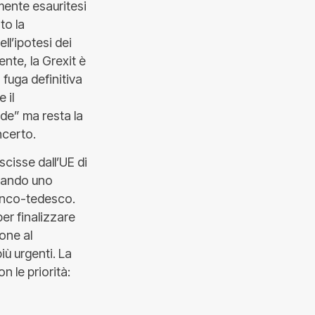
mente esauritesi
to la
l’ipotesi dei
ente, la Grexit è
 fuga definitiva
 il
de” ma resta la
ncerto.
cisse dall’UE di
cando uno
ranco-tedesco.
per finalizzare
ione al
ù urgenti. La
n le priorità: