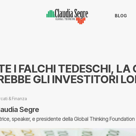
BLOG
E I FALCHI TEDESCHI, LA
EBBE GLI INVESTITORI L
cati & Finanza
laudia Segre
trice, speaker, e presidente della Global Thinking Foundation