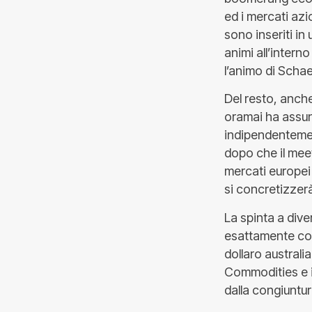
ed i mercati azi
sono inseriti in 
animi all’intern
l’animo di Schae
Del resto, anche
oramai ha assun
indipendentement
dopo che il meet
mercati europei 
si concretizzerà
La spinta a dive
esattamente com
dollaro australi
Commodities e i
dalla congiuntur