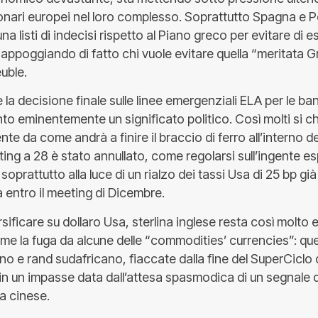
onari europei nel loro complesso. Soprattutto Spagna e P
una listi di indecisi rispetto al Piano greco per evitare di 
o appoggiando di fatto chi vuole evitare quella “meritata 
uble.
 la decisione finale sulle linee emergenziali ELA per le b
to eminentemente un significato politico. Così molti si c
e da come andrà a finire il braccio di ferro all’interno d
ing a 28 è stato annullato, come regolarsi sull’ingente e
soprattutto alla luce di un rialzo dei tassi Usa di 25 bp g
 entro il meeting di Dicembre.
rsificare su dollaro Usa, sterlina inglese resta così molto 
e la fuga da alcune delle “commodities’ currencies”: que
ano e rand sudafricano, fiaccate dalla fine del SuperCiclo 
n un impasse data dall’attesa spasmodica di un segnale 
a cinese.