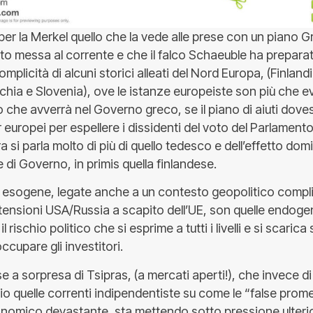
 per la Merkel quello che la vede alle prese con un piano Gr
ito messa al corrente e che il falco Schaeuble ha prepar
mplicità di alcuni storici alleati del Nord Europa, (Finland
chia e Slovenia), ove le istanze europeiste son più che ev
 che avverrà nel Governo greco, se il piano di aiuti dove
r europei per espellere i dissidenti del voto del Parlament
a si parla molto di più di quello tedesco e dell’effetto dom
e di Governo, in primis quella finlandese.
li esogene, legate anche a un contesto geopolitico compl
e tensioni USA/Russia a scapito dell’UE, son quelle endog
rischio politico che si esprime a tutti i livelli e si scarica
ccupare gli investitori.
se a sorpresa di Tsipras, (a mercati aperti!), che invece d
rio quelle correnti indipendentiste su come le “false pro
mico devastante, sta mettendo sotto pressione ulteriore