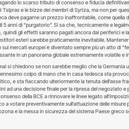
agando lo scarso tributo di consenso e fiducia definitiva
di Tsipras e le bizze dei membri di Syriza, ma non per ques
ca deve pagarne un prezzo inaffrontabile, come quella del
di 5 anni di “purgatorio”. Si sa che, tecnicamente e legalm
 quindi gli effetti saranno pagati ancora dai periferici e la
vestitori esteri sarebbe praticamente inevitabile. Mantenere
sui mercati europei è diventato sempre più un atto di “fe
ressante in un panorama globale estremamente volatile e i
rmai si chiedono se non sarebbe meglio che la Germania us
o ennesimo colpo di mano che in casa tedesca sta provo
tico, e sta fiaccando ulteriormente la tenuta dell’asse f
cini ad una decisione finale per la ripresa del negoziato e 
consenso della BCE a rinnovare le linee legato all’imposiz
 a votare preventivamente sull’attuazione delle misure pi
urozona e la messa in sicurezza del sistema Paese greco so