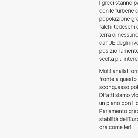
I greci stanno p
con le furberie 
popolazione gre
falchi tedeschi 
terra di nessuno,
dall’UE degli in
posizionamento 
scelta più inte
Molti analisti o
fronte a quest
sconquasso poli
Difatti siamo vi
un piano con il 
Parlamento greco
stabilità dell’E
ora come ieri .