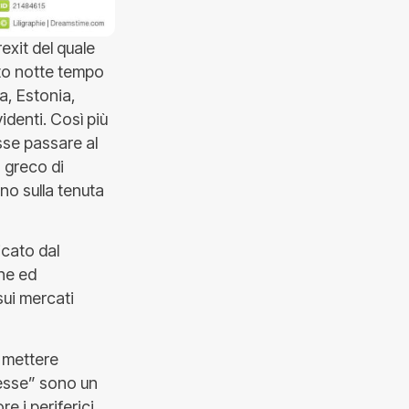
exit del quale
ato notte tempo
ia, Estonia,
identi. Così più
sse passare al
o greco di
ino sulla tenuta
icato dal
ene ed
 sui mercati
i mettere
messe” sono un
 i periferici