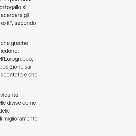
ortogallo si
esacerbare gli
Grexit”, secondo
anche greche
hiedono,
ell’Eurogruppo,
sposizione sui
ià scontato e che
evidente
lle divise come
delle
di miglioramento