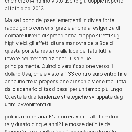
che nel 2014 hanno visto uscite già doppie rispetto
al totale del 2013.
Ma se i bond dei paesi emergenti in divisa forte
raccolgono consensi grazie anche all’esigenza di
colmare il livello di spread ormai troppo stretti sugli
high yield, gli effetti di una manovra della Bce di
questa portata restano alla luce dei fatti tutti a
favore dei mercati azionari, Usa e Ue
principalmente. Quindi diversificazione verso il
dollaro Usa, che è visto a 1,33 contro euro entro fine
anno.Inoltre la propensione al rischio viene facilitata
dallo scenario di tassi bassi per un tempo più lungo.
Queste le due tendenze strategiche sviluppate dagli
ultimi avvenimenti di
politica monetaria. Ma non eravamo alla fine di un
rally durato cinque anni? Le mosse definite da
Francoforte e quelle vieppiù complesse da qui in