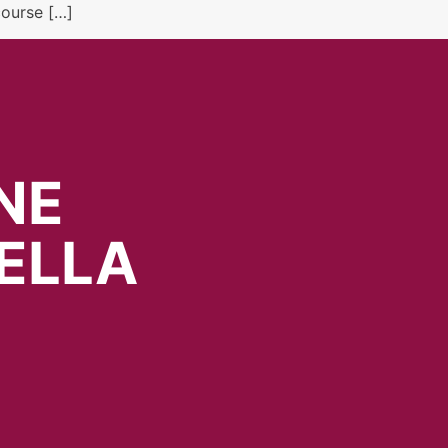
course […]
NE
ELLA