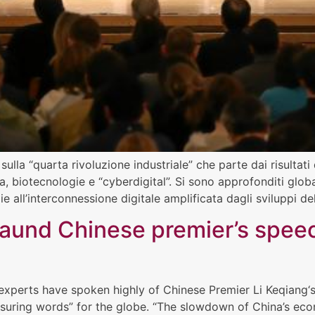
ulla “quarta rivoluzione industriale” che parte dai risultati d
ca, biotecnologie e “cyberdigital”. Si sono approfonditi glob
all’interconnessione digitale amplificata dagli sviluppi dell’
 laund Chinese premier’s spee
 experts have spoken highly of Chinese Premier Li Keqiang
eassuring words” for the globe. “The slowdown of China’s e