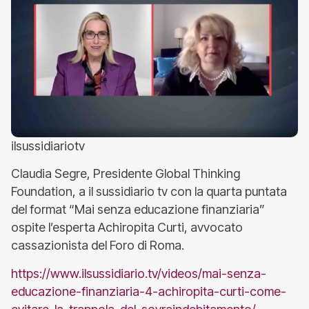
ilsussidiariotv
Claudia Segre, Presidente Global Thinking
Foundation, a il sussidiario tv con la quarta puntata
del format “Mai senza educazione finanziaria”
ospite l’esperta Achiropita Curti, avvocato
cassazionista del Foro di Roma.
https://www.ilsussidiario.tv/videos/mai-senza-
educazione-finanziaria-4-achiropita-curti-come-