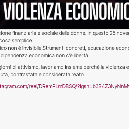
sione finanziaria e sociale delle donne. In questo 25 nov
cosa semplice:
co non è invisibile.Strumenti concreti, educazione econo
dipendenza economica non c’è libertà.
 giorni di attivismo, lavoriamo insieme perché la violenz
uta, contrastata e considerata reato.
nstagram.com/reel/DRemPLmDBSQ/?igsh=b3B4Z3NyNn