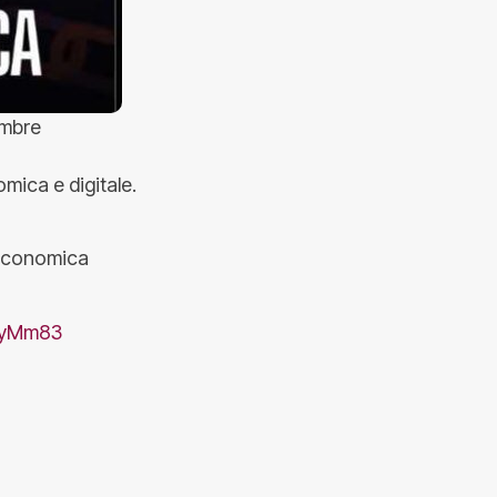
embre
mica e digitale.
a economica
MyMm83