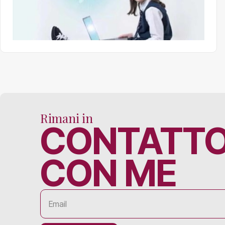
Rimani in
CONTATT
CON ME