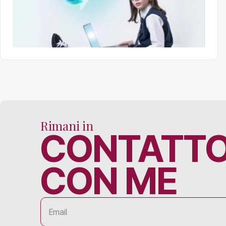
Rimani in
CONTATT
CON ME