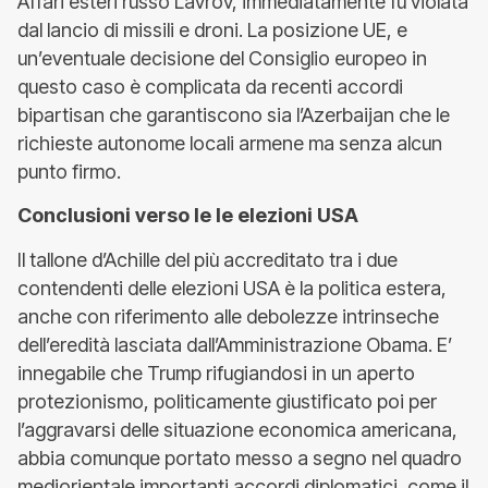
Affari esteri russo Lavrov, immediatamente fu violata
dal lancio di missili e droni. La posizione UE, e
un’eventuale decisione del Consiglio europeo in
questo caso è complicata da recenti accordi
bipartisan che garantiscono sia l’Azerbaijan che le
richieste autonome locali armene ma senza alcun
punto firmo.
Conclusioni verso le
le
el
e
zioni USA
Il tallone d’Achille del più accreditato tra i due
contendenti delle elezioni USA è la politica estera,
anche con riferimento alle debolezze intrinseche
dell’eredità lasciata dall’Amministrazione Obama. E’
innegabile che Trump rifugiandosi in un aperto
protezionismo, politicamente giustificato poi per
l’aggravarsi delle situazione economica americana,
abbia comunque portato messo a segno nel quadro
mediorientale importanti accordi diplomatici, come il