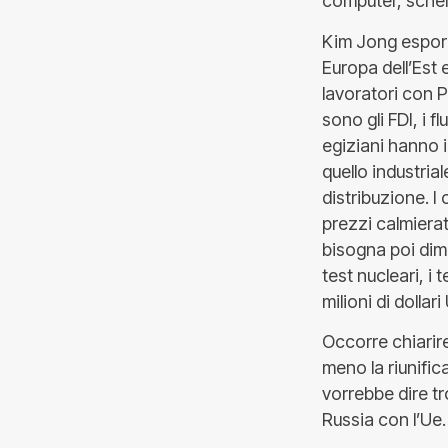
computer, scher
Kim Jong esport
Europa dell’Est 
lavoratori con P
sono gli FDI, i f
egiziani hanno i
quello industrial
distribuzione. I
prezzi calmierat
bisogna poi dime
test nucleari, i
milioni di dollari
Occorre chiarir
meno la riunifi
vorrebbe dire tr
Russia con l’Ue.