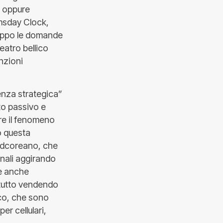
i oppure
omsday Clock,
leppo le domande
teatro bellico
nzioni
ienza strategica”
to passivo e
re il fenomeno
ro questa
ordcoreano, che
onali aggirando
 e anche
 tutto vendendo
icco, che sono
er cellulari,