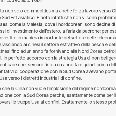
mi Lcd ed automobili.
a non solo commodities ma anche forza lavoro verso Ci
e Sud Est asiatico. È noto infatti che non vi sono problemi d
aesi come la Malesia, dove i nordcoreani sono decine di mi
lussi di investimento dall’estero, a farla da padrone: per es
nvestito in maniera importante nel settore delle telecomu
e lasciando ai cinesi il settore estrattivo della pesca e de
 cinesi fino ad un anno fa fornivano alla Nord Corea petro
i, in perfetto accordo con la strategia Usa di non bellig
nticare che, sempre fino a un anno fa e quindi prima dell
 tentativi di cooperazione con la Sud Corea avevano porta
 Usa verso i distretti industriali di confine.
e che la Cina non vuole l’implosione del regime nordcore
cazione con la Sud Corea perché, esattamente come per i
ovarsi le truppe Usa ai confini. Esattamente lo stesso pro