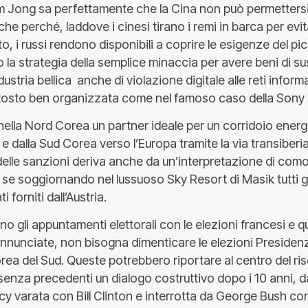
m Jong sa perfettamente che la Cina non può permettersi 
che perché, laddove i cinesi tirano i remi in barca per ev
to, i russi rendono disponibili a coprire le esigenze del p
la strategia della semplice minaccia per avere beni di s
dustria bellica anche di violazione digitale alle reti inform
ttosto ben organizzata come nel famoso caso della Sony 
ella Nord Corea un partner ideale per un corridoio energe
 e dalla Sud Corea verso l’Europa tramite la via transiberian
elle sanzioni deriva anche da un’interpretazione di com
 se soggiornando nel lussuoso Sky Resort di Masik tutti gli
ti forniti dall’Austria.
 gli appuntamenti elettorali con le elezioni francesi e que
nunciate, non bisogna dimenticare le elezioni Presidenzi
ea del Sud. Queste potrebbero riportare al centro del ris
senza precedenti un dialogo costruttivo dopo i 10 anni, d
cy varata con Bill Clinton e interrotta da George Bush con