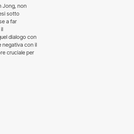
im Jong, non
esi sotto
se a far
il
quel dialogo con
e negativa con il
re cruciale per