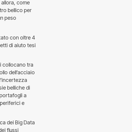
h allora, come
ro bellico per
un peso
tato con oltre 4
etti di aiuto tesi
 collocano tra
ollo dell’acciaio
ll’incertezza
ie belliche di
portafogli a
periferici e
ica dei Big Data
ei flussi