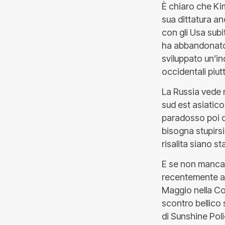
È chiaro che Ki
sua dittatura an
con gli Usa subi
ha abbandonato 
sviluppato un’in
occidentali piu
La Russia vede n
sud est asiatico
paradosso poi d
bisogna stupirsi
risalita siano sta
E se non mancano
recentemente an
Maggio nella Cor
scontro bellico 
di Sunshine Poli