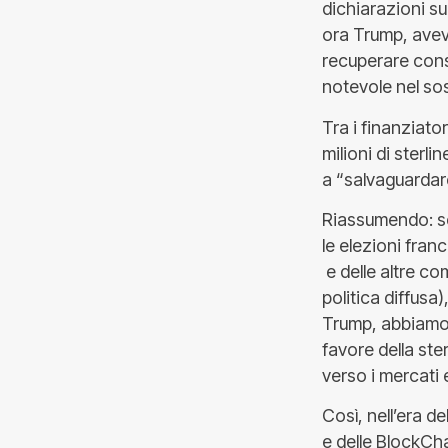
dichiarazioni su
ora Trump, avev
recuperare cons
notevole nel so
Tra i finanziato
milioni di sterli
a “salvaguardare
Riassumendo: se
le elezioni franc
e delle altre com
politica diffusa)
Trump, abbiamo 
favore della ster
verso i mercati
Così, nell’era d
e delle BlockCha