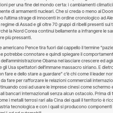
ioni per una fine del mondo certa: i cambiamenti climatic
amente di armamenti nucleari. Che si creda o meno al Do
 l’ultima strage di innocenti in ordine cronologico ad A
l regime di Assad e gli oltre 70 gruppi di ribelli presenti sul 
erché la Nord Corea continui bellamente a infrangere le sa
e più pressanti.
te americano Pence tira fuori dal cappello il termine “paz
se potrebbe connotare e quindi spiegare il comportamen
 dell’amministrazione Obama nel lasciare crescere ed agi
are gli Usa spettatori dell’immane massacro siriano. E diet
on fare e dello stare a guardare” c’è chi come il leader n
 da fare per rafforzare le relazioni commerciali internazi
ntinuando così ad usare le imprese cinesi come schermo
ali bancari internazionali senza alcun ostacolo. Prima di
e i metalli terrosi rari alla Cina dei quali il territorio è r
ndustria tecnologica e con i quali si producono componenti p