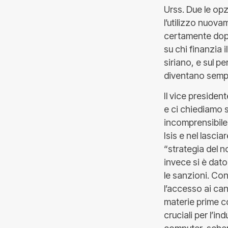
Urss. Due le opz
l’utilizzo nuov
certamente dopo
su chi finanzia i
siriano, e sul p
diventano sempr
Il vice presiden
e ci chiediamo 
incomprensibile
Isis e nel lasci
“strategia del n
invece si è dato
le sanzioni. Co
l’accesso ai can
materie prime com
cruciali per l’i