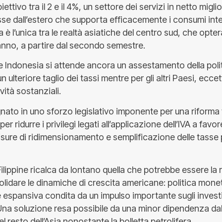
ettivo tra il 2 e il 4%, un settore dei servizi in netto migl
sse dall’estero che supporta efficacemente i consumi inte
a è l’unica tra le realtà asiatiche del centro sud, che opter
’anno, a partire dal secondo semestre.
a e Indonesia si attende ancora un assestamento della pol
 ulteriore taglio dei tassi mentre per gli altri Paesi, ecce
ità sostanziali.
nato in uno sforzo legislativo imponente per una riforma 
r ridurre i privilegi legati all’applicazione dell’IVA a favor
sure di ridimensionamento e semplificazione delle tasse p
 Filippine ricalca da lontano quella che potrebbe essere la 
idare le dinamiche di crescita americane: politica moneta
le espansiva condita da un impulso importante sugli invest
i. Una soluzione resa possibile da una minor dipendenza d
 resto dell’Asia nonostante la bolletta petrolifera.