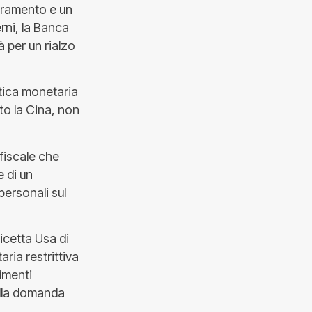
ioramento e un
rni, la Banca
à per un rialzo
itica monetaria
tto la Cina, non
fiscale che
e di un
ersonali sul
ricetta Usa di
ria restrittiva
imenti
alla domanda