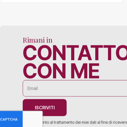
Rimani in
CONTATT
CON ME
ISCRIVITI
Acconsento al trattamento dei miei dati al fine di ricever