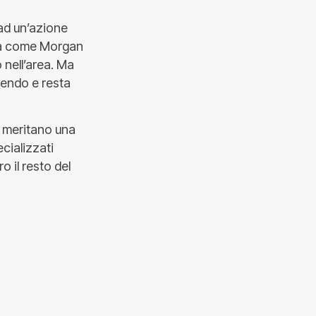
 ad un’azione
sa come Morgan
nell’area. Ma
gendo e resta
e meritano una
ecializzati
o il resto del