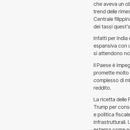
che aveva un obi
trend delle rime
Centrale filippin
dei tassi quest
Infatti per Indi
espansiva con un
si attendono nov
Il Paese è impeg
promette molto pe
complesso di mi
reddito.
La ricetta delle
Trump per consol
e politica fisca
infrastruttural
esterna come nel