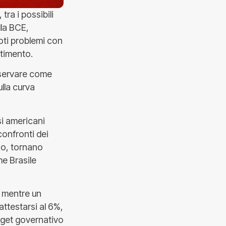
tra i possibili
lla BCE,
oti problemi con
stimento.
osservare come
lla curva
ssi americani
confronti dei
co, tornano
me Brasile
 mentre un
attestarsi al 6%,
arget governativo