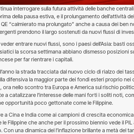
inua interrogare sulla futura attività delle banche centrali, 
 prima della pausa estiva, e il prolungamento dell’attività de
 QE “calmierato ma prolungato” anche a causa dei ben n
mergenti prendono il largo sostenuti da nuovi flussi di inve
a veder entrare nuovi flussi, sono i paesi dell’Asia: basti 
asiatici la scorsa settimana abbiano dismesso posizioni su
cese per far rientrare i capitali.
ell’anno la strada tracciata dal nuovo ciclo di rialzo dei ta
a difensiva la maggior parte dei fondi esteri proprio nei 
 ora nello scontro tra Europa e America sul rischio politi
a catalizzare l’interesse delle mani forti i soliti noti, co
e opportunità poco gettonate come le Filippine.
e a Cina e India come ai campioni di crescita economica
 Filippine che anche per il prossimo biennio vede il PIL 
. Con una dinamica del l’inflazione brillante a metà del t