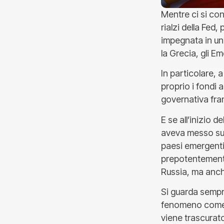
Mentre ci si cont
rialzi della Fed,
impegnata in un
la Grecia, gli E
In particolare, 
proprio i fondi 
governativa fran
E se all’inizio d
aveva messo sull
paesi emergenti,
prepotentemente 
Russia, ma anch
Si guarda sempr
fenomeno come le
viene trascurato