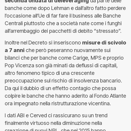
seconda ondata di deleveraging
da parte delle
banche come dopo Lehman e dall’altro fatto perdere
l’occasione all’Ue di far fare il business alle Banche
Centrali piuttosto che a società nate come i funghi
all’arrembaggio dei pacchetti di debito “stressato”.
Inoltre nel Decreto si inseriscono
misure di scivolo
a 7 anni
che però peseranno nuovamente sui
bilanci che per banche come Carige, MPS e proprio
Pop Vicenza son già minati da deflussi di capitali,
altro fenomeno tipico di una crescente
preoccupazione sul rischio di insolvenza bancario.
Da qui il dubbio di un effetto contagio che possa
colpire le banche che hanno aderito al Fondo Atlante
ora impegnato nella ristrutturazione vicentina.
I dati ABI e Cerved ci rassicurano su un trend
finalmente virtuoso nella diminuzione nella
creazione di nuovi NPL, che nel 2015 hanno