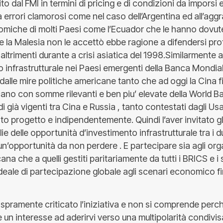
o dal FMI in termini di pricing e di condizioni da imporsi 
errori clamorosi come nel caso dell’Argentina ed all’aggr
omiche di molti Paesi come l’Ecuador che le hanno dovute
 la Malesia non le accettò ebbe ragione a difendersi pro
altrimenti durante a crisi asiatica del 1998.Similarmente 
o infrastrutturale nei Paesi emergenti della Banca Mondi
i dalle mire politiche americane tanto che ad oggi la Cina fi
cano con somme rilevanti e ben piu’ elevate della World B
rdi già vigenti tra Cina e Russia , tanto contestati dagli U
esto progetto e indipendentemente. Quindi l’aver invitato gl
lie delle opportunità d’investimento infrastrutturale tra i 
n’opportunità da non perdere . E partecipare sia agli org
na che a quelli gestiti paritariamente da tutti i BRICS e i
ideale di partecipazione globale agli scenari economico f
spramente criticato l’iniziativa e non si comprende per
un interesse ad aderirvi verso una multipolarità condivisa