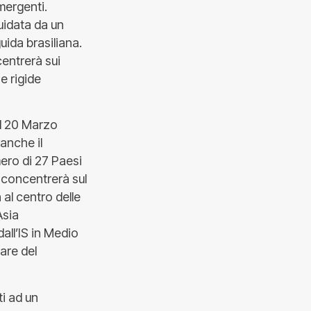
mergenti.
idata da un
uida brasiliana.
centrerà sui
e rigide
al 20 Marzo
 anche il
ero di 27 Paesi
i concentrerà sul
 al centro delle
Asia
all’IS in Medio
are del
ti ad un