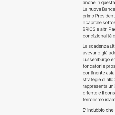
anche in questa 
La nuova Banca
primo Presidente
Il capitale sotto
BRICS e altri Pa
condizionalità dag
La scadenza ulti
avevano già ader
Lussemburgo era
fondatori e pros
continente asiat
strategie di all
rappresenta un’a
oriente e il con
terrorismo islam
E’ indubbio che 