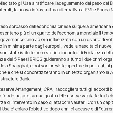
ollecitato gli Usa a ratificare l’adeguamento del peso dei 
laterali , la nuova infrastruttura alternativa al FMI e Banca
atteso sorpasso dell’economia cinese su quella americana 
esentano più di un quarto dell’economia mondiale il temp
a governance sino ad ora influenzata con un divario di voti
o in minima parte dagli europei , vede la nascita di nuove i
 son state istituite nello storico incontro di Fortaleza dell
ze dei 5 Paesi BRICS guideranno a turno i due primi orga
e a Shanghai, e poi son previste aperture importanti ai 
zione e che si concretizzeranno in un terzo organismo la AI
astructure Bank.
eserve Arrangement, CRA , raccoglierà tutti gli accordi bil
 un fondo basato su una quota delle riserve valutarie tra i 
za di intervento in caso di attacchi valutari. Con un capita
ri Usa e’ chiaro l’obiettivo dopo anni di accuse e di “curr