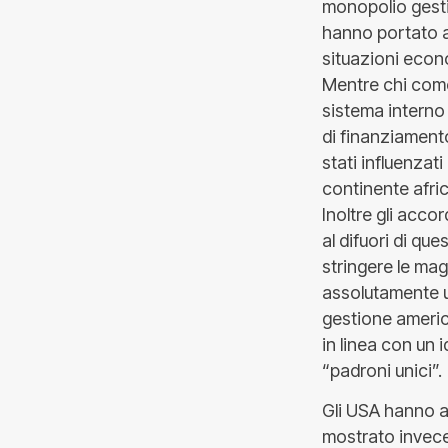
monopolio gestit
hanno portato a 
situazioni econ
Mentre chi come
sistema interno 
di finanziament
stati influenzat
continente afri
Inoltre gli acco
al difuori di qu
stringere le mag
assolutamente u
gestione america
in linea con un 
“padroni unici”.
Gli USA hanno a
mostrato invece 