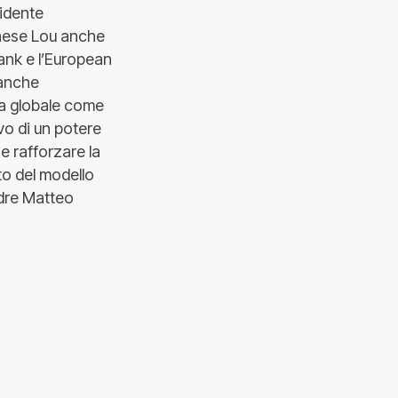
sidente
inese Lou anche
ank e l’European
banche
mia globale come
ivo di un potere
e rafforzare la
o del modello
adre Matteo