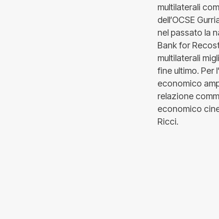
multilaterali c
dell’OCSE Gurri
nel passato la 
Bank for Recost
multilaterali mi
fine ultimo. Per
economico ampio 
relazione comme
economico cines
Ricci.