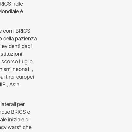
BRICS nelle
 Mondiale è
e con i BRICS
o della pazienza
 evidenti dagli
stituzioni
o scorso Luglio.
nismi neonati ,
partner europei
IB , Asia
aterali per
cinque BRICS e
le iniziale di
ency wars” che