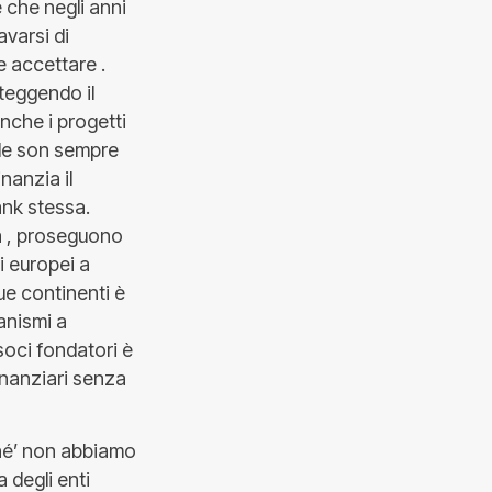
e che negli anni
avarsi di
 accettare .
teggendo il
anche i progetti
ale son sempre
nanzia il
ank stessa.
sa , proseguono
i europei a
due continenti è
anismi a
 soci fondatori è
inanziari senza
ché’ non abbiamo
 degli enti