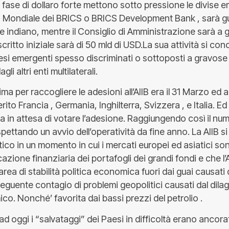
fase di dollaro forte mettono sotto pressione le divise e
 Mondiale dei BRICS o BRICS Development Bank , sarà gu
 indiano, mentre il Consiglio di Amministrazione sarà a g
scritto iniziale sarà di 50 mld di USD.La sua attività si con
esi emergenti spesso discriminati o sottoposti a gravose 
li altri enti multilaterali.
ma per raccogliere le adesioni all’AIIB era il 31 Marzo ed 
ito Francia , Germania, Inghilterra, Svizzera , e Italia. Ed
 in attesa di votare l’adesione. Raggiungendo così il num
pettando un avvio dell’operatività da fine anno. La AIIB s
ico in un momento in cui i mercati europei ed asiatici son
ocazione finanziaria dei portafogli dei grandi fondi e che l’
rea di stabilità politica economica fuori dai guai causati d
seguente contagio di problemi geopolitici causati dal dilag
ico. Nonché’ favorita dai bassi prezzi del petrolio .
ad oggi i “salvataggi” dei Paesi in difficoltà erano ancora