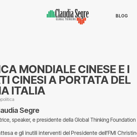
BLOG
CA MONDIALE CINESE E I
I CINESI A PORTATA DEL
A ITALIA
politica
laudia Segre
trice, speaker, e presidente della Global Thinking Foundation
ttesa e gli inutili interventi del Presidente dell’FMI Christ