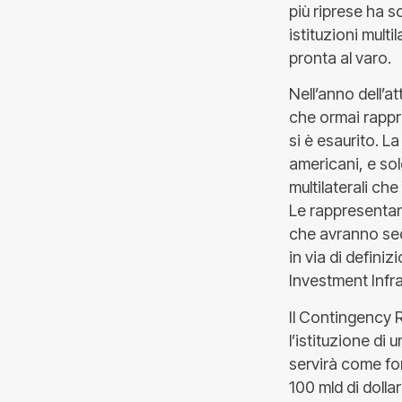
più riprese ha s
istituzioni multi
pronta al varo.
Nell’anno dell’
che ormai rappr
si è esaurito. L
americani, e sol
multilaterali che
Le rappresentan
che avranno sed
in via di defini
Investment Infr
Il Contingency R
l’istituzione di
servirà come for
100 mld di dolla