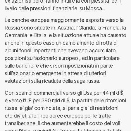
ex azionisti pero’ fanno intuire la complessita’ ed il
livello delle pressioni finanziarie su Mosca .
Le banche europee maggiormente esposte verso la
Russia sono situate in Austria, l’Olanda, la Francia, la
Germania e l’Italia e la situazione attuale ha causato
anche in questo caso un cambiamento di rotta di
alcuni fondi importanti che avevano accumulato
posizioni sull’azionario europeo , ed in particolare
sulle banche, e che si son riposizionati in parte
sull’azionario emergente in attesa di ulteriori
valutazioni sulla ricaduta della saga russa.
Con scambi commerciali verso gli Usa per 44 ml d $
e verso l’UE per 390 mld di $, la partita delle ritorsioni
russe e’ gia’ cominciata, si parla gia’ di restrizioni
e/o divieti alle linee aeree europee per le tratte
transiberiane, il che aumenterebbe il costo dei voli
verso l’Asia, e quindi Air France, Lufthansa e British