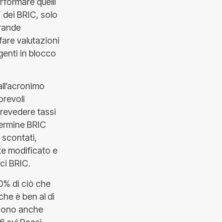
rformare quelli
” dei BRIC, solo
grande
fare valutazioni
genti in blocco
all’acronimo
orevoli
revedere tassi
termine BRIC
o scontati,
te modificato e
ci BRIC.
10% di ciò che
che è ben al di
i sono anche