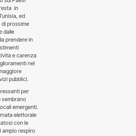
06 sui Paesi
resta in
 Tunisia, ed
a di prossime
e dalle
da prendere in
estimenti
ività e carenza
glioramenti nel
i maggiore
izi pubblici.
eressanti per
he sembrano
locali emergenti.
rnata elettorale
tatosi con le
i ampio respiro