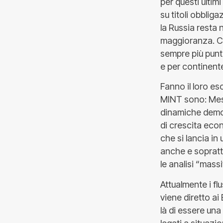
per questi ultim
su titoli obbliga
la Russia resta n
maggioranza. Co
sempre più puntu
e per continent
Fanno il loro es
MINT sono: Mess
dinamiche demo
di crescita econ
che si lancia in
anche e soprattu
le analisi “mass
Attualmente i fl
viene diretto ai
là di essere una