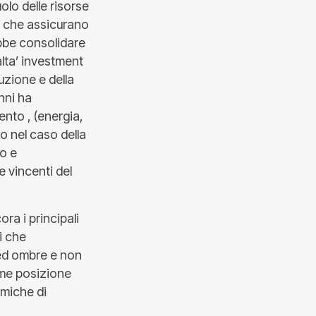
olo delle risorse
li che assicurano
ebbe consolidare
alta’ investment
uzione e della
nni ha
mento , (energia,
o nel caso della
o e
 vincenti del
ora i principali
i che
 ed ombre e non
ome posizione
amiche di