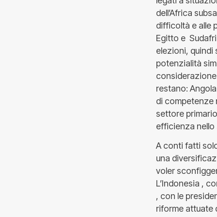
legati a situazio
dell’Africa subs
difficoltà e alle
Egitto e Sudafr
elezioni, quindi
potenzialità sim
considerazione ,
restano: Angola
di competenze n
settore primario
efficienza nello 
A conti fatti so
una diversifica
voler sconfigger
L’Indonesia , co
, con le preside
riforme attuate