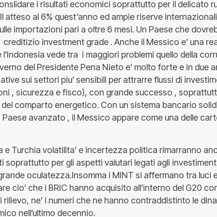
slidare i risultati economici soprattutto per il delicato ru
PIl atteso al 6% quest’anno ed ampie riserve internaziona
ulle importazioni pari a oltre 6 mesi. Un Paese che dovr
 creditizio investment grade . Anche il Messico e’ una re
’Indonesia vede tra i maggiori problemi quello della corr
verno del Presidente Pena Nieto e’ molto forte e in due a
tive sui settori piu’ sensibili per attrarre flussi di investi
ni , sicurezza e fisco), con grande successo , soprattutt
e del comparto energetico. Con un sistema bancario solid
a Paese avanzato , il Messico appare come una delle carte
a e Turchia volatilita’ e incertezza politica rimarranno anc
soprattutto per gli aspetti valutari legati agli investiment
grande oculatezza.Insomma i MINT si affermano tra luci
are cio’ che i BRIC hanno acquisito all’interno del G20 c
 rilievo, ne’ i numeri che ne hanno contraddistinto le din
ico nell’ultimo decennio.