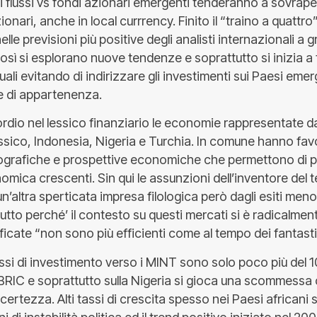
i i flussi vs fondi azionari emergenti tenderanno a sovrape
zionari, anche in local currrency. Finito il “traino a quattro
elle previsioni più positive degli analisti internazionali a 
sì si esplorano nuove tendenze e soprattutto si inizia a 
ali evitando di indirizzare gli investimenti sui Paesi emer
e di appartenenza.
ordio nel lessico finanziario le economie rappresentate d
ico, Indonesia, Nigeria e Turchia. In comune hanno fav
grafiche e prospettive economiche che permettono di p
omica crescenti. Sin qui le assunzioni dell’inventore del 
 un’altra sperticata impresa filologica però dagli esiti men
tto perché’ il contesto su questi mercati si è radicalmen
ificate “non sono più efficienti come al tempo dei fantasti
ussi di investimento verso i MINT sono solo poco più del 
 BRIC e soprattutto sulla Nigeria si gioca una scommessa 
 certezza. Alti tassi di crescita spesso nei Paesi african