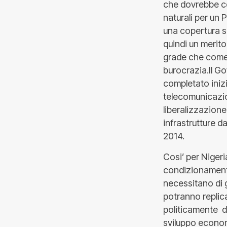
che dovrebbe con
naturali per un 
una copertura s
quindi un merito
grade che come l
burocrazia.Il Go
completato inizia
telecomunicazio
liberalizzazion
infrastrutture d
2014.
Cosi’ per Nigeri
condizionamenti 
necessitano di 
potranno replic
politicamente di
sviluppo econom