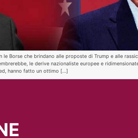
n le Borse che brindano alle proposte di Trump e alle rassic
 sembrerebbe, le derive nazionaliste europee e ridimensiona
Fed, hanno fatto un ottimo […]
NE