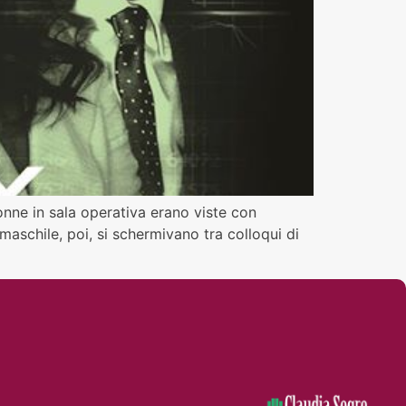
donne in sala operativa erano viste con
maschile, poi, si schermivano tra colloqui di