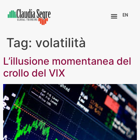
EN
Tag:
volatilità
L’illusione momentanea del
crollo del VIX