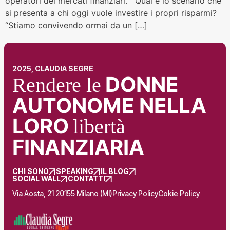
operatori dei mercati finanziari. Qual è lo scenario che
si presenta a chi oggi vuole investire i propri risparmi?
“Stiamo convivendo ormai da un […]
2025, CLAUDIA SEGRE
DONNE
Rendere le
AUTONOME NELLA
LORO
libertà
FINANZIARIA
CHI SONO
SPEAKING
IL BLOG
SOCIAL WALL
CONTATTI
Via Aosta, 21 20155 Milano (MI)
Privacy Policy
Cokie Policy