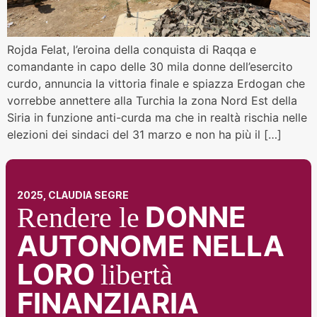
Rojda Felat, l’eroina della conquista di Raqqa e
comandante in capo delle 30 mila donne dell’esercito
curdo, annuncia la vittoria finale e spiazza Erdogan che
vorrebbe annettere alla Turchia la zona Nord Est della
Siria in funzione anti-curda ma che in realtà rischia nelle
elezioni dei sindaci del 31 marzo e non ha più il […]
2025, CLAUDIA SEGRE
DONNE
Rendere le
AUTONOME NELLA
LORO
libertà
FINANZIARIA