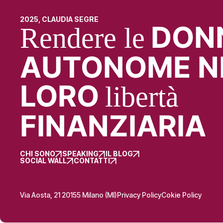
2025, CLAUDIA SEGRE
DON
Rendere le
AUTONOME N
LORO
libertà
FINANZIARIA
CHI SONO
SPEAKING
IL BLOG
SOCIAL WALL
CONTATTI
Via Aosta, 21 20155 Milano (MI)
Privacy Policy
Cokie Policy