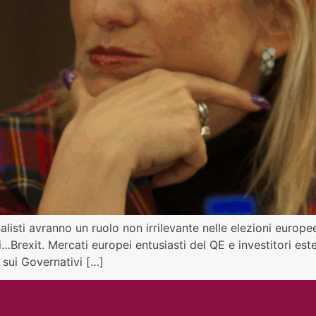
onalisti avranno un ruolo non irrilevante nelle elezioni europ
…Brexit. Mercati europei entusiasti del QE e investitori est
o sui Governativi […]