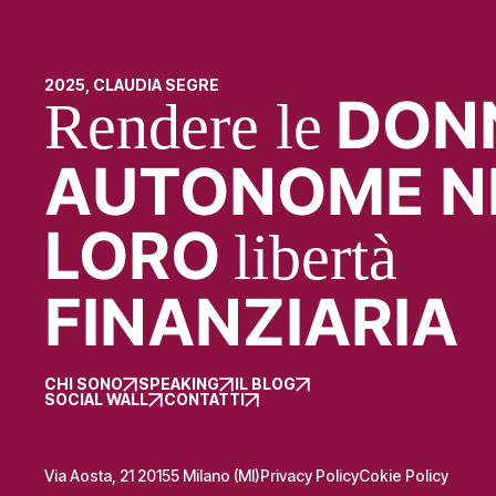
2025, CLAUDIA SEGRE
DON
Rendere le
AUTONOME N
LORO
libertà
FINANZIARIA
CHI SONO
SPEAKING
IL BLOG
SOCIAL WALL
CONTATTI
Via Aosta, 21 20155 Milano (MI)
Privacy Policy
Cokie Policy