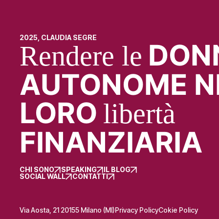
2025, CLAUDIA SEGRE
DON
Rendere le
AUTONOME N
LORO
libertà
FINANZIARIA
CHI SONO
SPEAKING
IL BLOG
SOCIAL WALL
CONTATTI
Via Aosta, 21 20155 Milano (MI)
Privacy Policy
Cokie Policy