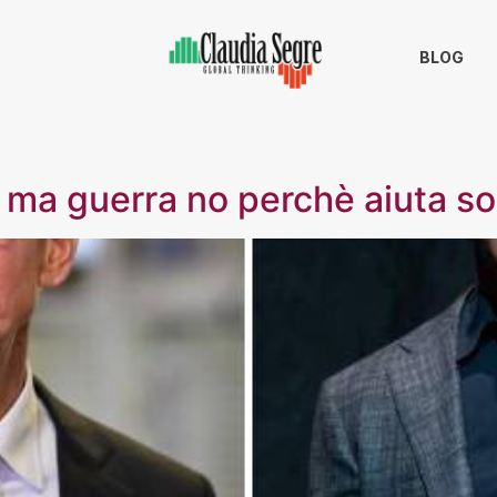
BLOG
 ma guerra no perchè aiuta so