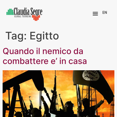
EN
Tag:
Egitto
Quando il nemico da
combattere e’ in casa