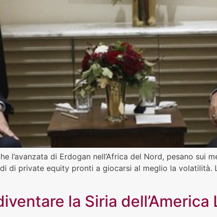
 l’avanzata di Erdogan nell’Africa del Nord, pesano sui merc
i di private equity pronti a giocarsi al meglio la volatilità
diventare la Siria dell’America 