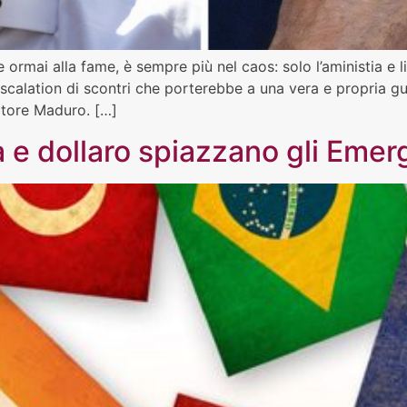
 ormai alla fame, è sempre più nel caos: solo l’aministia e 
calation di scontri che porterebbe a una vera e propria guer
tatore Maduro. […]
a e dollaro spiazzano gli Emer