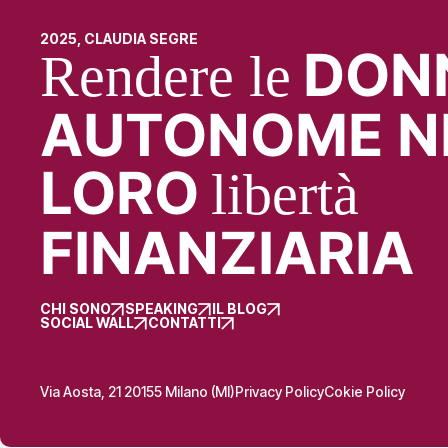
2025, CLAUDIA SEGRE
DON
Rendere le
AUTONOME N
LORO
libertà
FINANZIARIA
CHI SONO
SPEAKING
IL BLOG
SOCIAL WALL
CONTATTI
Via Aosta, 21 20155 Milano (MI)
Privacy Policy
Cokie Policy