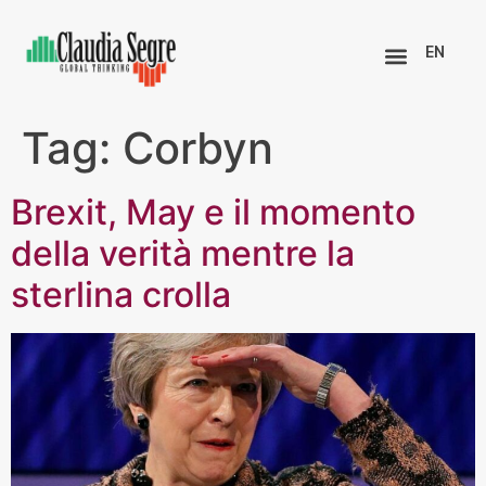
EN
Tag:
Corbyn
Brexit, May e il momento
della verità mentre la
sterlina crolla