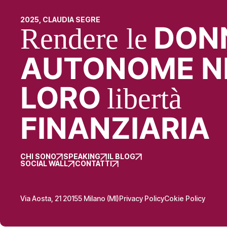
2025, CLAUDIA SEGRE
DON
Rendere le
AUTONOME N
LORO
libertà
FINANZIARIA
CHI SONO
SPEAKING
IL BLOG
SOCIAL WALL
CONTATTI
Via Aosta, 21 20155 Milano (MI)
Privacy Policy
Cokie Policy