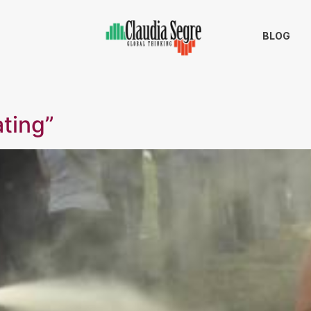
BLOG
ating”