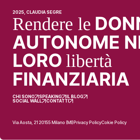
2025, CLAUDIA SEGRE
DON
Rendere le
AUTONOME N
LORO
libertà
FINANZIARIA
CHI SONO
SPEAKING
IL BLOG
SOCIAL WALL
CONTATTI
Via Aosta, 21 20155 Milano (MI)
Privacy Policy
Cokie Policy