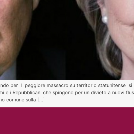
ando per il peggiore massacro su territorio statunitense s
armi e i Repubblicani che spingono per un divieto a nuovi flu
eno comune sulla […]