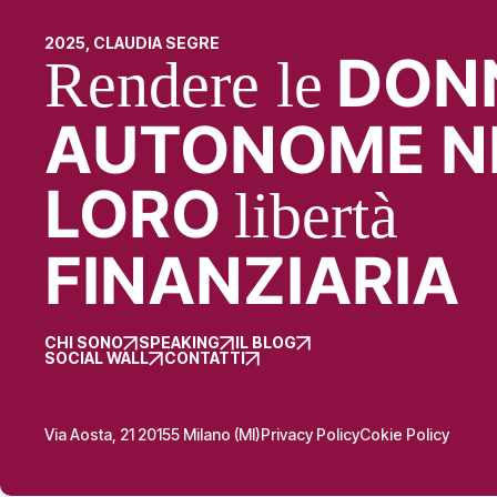
2025, CLAUDIA SEGRE
DON
Rendere le
AUTONOME N
LORO
libertà
FINANZIARIA
CHI SONO
SPEAKING
IL BLOG
SOCIAL WALL
CONTATTI
Via Aosta, 21 20155 Milano (MI)
Privacy Policy
Cokie Policy