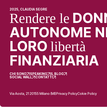
2025, CLAUDIA SEGRE
DON
Rendere le
AUTONOME N
LORO
libertà
FINANZIARIA
CHI SONO
SPEAKING
IL BLOG
SOCIAL WALL
CONTATTI
Via Aosta, 21 20155 Milano (MI)
Privacy Policy
Cokie Policy