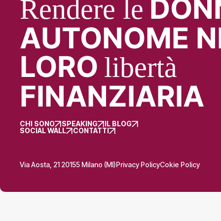
DON
Rendere le
AUTONOME N
LORO
libertà
FINANZIARIA
CHI SONO
SPEAKING
IL BLOG
SOCIAL WALL
CONTATTI
Via Aosta, 21 20155 Milano (MI)
Privacy Policy
Cokie Policy