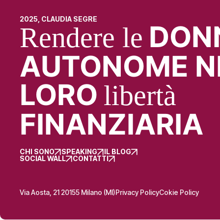
2025, CLAUDIA SEGRE
DON
Rendere le
AUTONOME N
LORO
libertà
FINANZIARIA
CHI SONO
SPEAKING
IL BLOG
SOCIAL WALL
CONTATTI
Via Aosta, 21 20155 Milano (MI)
Privacy Policy
Cokie Policy