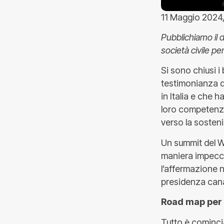
11 Maggio 2024,
Pubblichiamo il 
società civile pe
Si sono chiusi i
testimonianza d
in Italia e che h
loro competenza 
verso la sostenib
Un summit del W
maniera impecca
l’affermazione 
presidenza can
Road map per l
Tutto è cominci