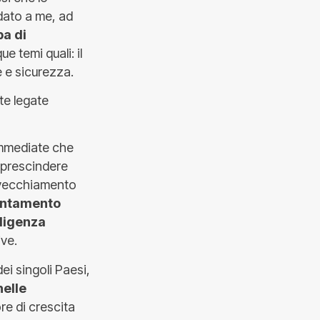
dato a me, ad
a di
e temi quali: il
e e sicurezza.
te legate
 immediate che
 prescindere
nvecchiamento
entamento
lligenza
ive.
ei singoli Paesi,
nelle
re di crescita