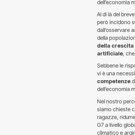
dell’economia m
Al di là del bre
però incidono s
dall’osservare 
della popolazion
della crescita
artificiale
, che
Sebbene le rispo
vi è una necess
competenze
d
dell’economia m
Nel nostro perc
siamo chieste c
ragazze, ridurre 
G7 a livello glo
climatico e argin