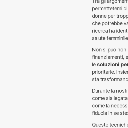
Tra gli argoment
permettetemi di 
donne per trop
che potrebbe val
ricerca ha identi
salute femminile
Non si può non 
finanziamenti, e
le
soluzioni pe
prioritarie. Ins
sta trasformando
Durante la nost
come sia legata 
come la necessi
fiducia in se ste
Queste tecniche