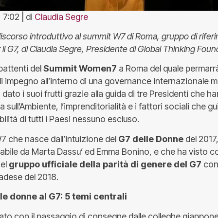
 7:02 | di
Claudia Segre
discorso introduttivo al summit W7 di Roma, gruppo di rifer
r il G7, di Claudia Segre, Presidente di Global Thinking Foun
 battenti del
Summit Women7
a Roma del quale permarr
i impegno all’interno di una governance internazionale 
a dato i suoi frutti grazie alla guida di tre Presidenti che 
sull’Ambiente, l’imprenditorialità e i fattori sociali che g
ilità di tutti i Paesi nessuno escluso.
7 che nasce dall’intuizione del
G7 delle Donne
del 2017
bile da Marta Dassu’ ed Emma Bonino, e che ha visto co
nel
gruppo ufficiale della parità di genere del G7
con
adese del 2018.
e donne al G7: 5 temi centrali
ato con il passaggio di consegne dalle colleghe giappone