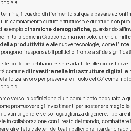
ondiale.
ve termine, il quadro di riferimento sul quale basare azioni
u un cambiamento culturale fruttuoso e duraturo non può
ad esempio
dinamiche demografiche
, guardando all’i
e in Italia come in Giappone, ma non solo, anche al r
all
 della produttività
e alle nuove tecnologie, come
l’inte
 pongono i responsabili politici di fronte a sfide significat
ste politiche debbano essere adattate alle circostanze d
ità comune di
investire nelle infrastrutture digitali e 
ella forza lavoro per preservare il ruolo del G7 come moto
ondiale.
orso verso la definizione di un comunicato adeguato a que
ome promuovere gli investimenti per sostenere meglio le
i divari di genere verso l’uguaglianza di genere, liberare i
bale in collaborazione con il resto del mondo, combattere
are gli effetti deleteri dei teatri bellici che ritardano rag