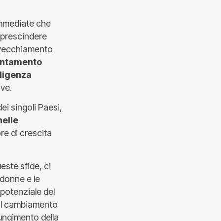
 immediate che
 prescindere
nvecchiamento
entamento
lligenza
ive.
ei singoli Paesi,
nelle
re di crescita
ste sfide, ci
 donne e le
l potenziale del
 il cambiamento
giungimento della