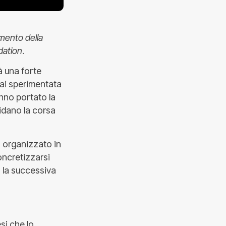
imento della
dation
.
à una forte
mai sperimentata
hanno portato la
uidano la corsa
, organizzato in
ncretizzarsi
 la successiva
si che lo