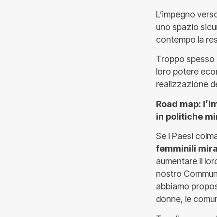
L’impegno verso
uno spazio sicu
contempo la resi
Troppo spesso i 
loro potere econ
realizzazione de
Road map: l’im
in politiche m
Se i Paesi col
femminili mir
aumentare il lo
nostro Communiqu
abbiamo propost
donne, le comun