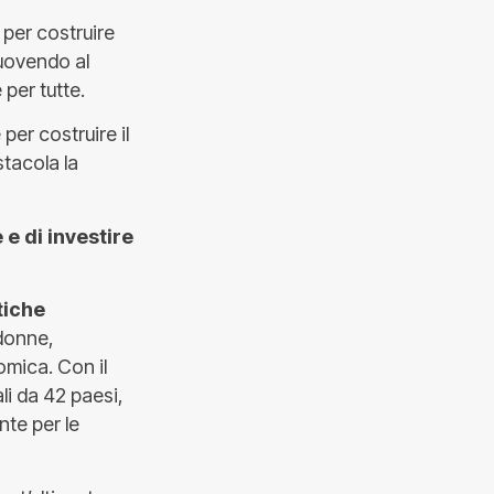
per costruire
muovendo al
 per tutte.
er costruire il
stacola la
 e di investire
tiche
donne,
mica. Con il
li da 42 paesi,
nte per le