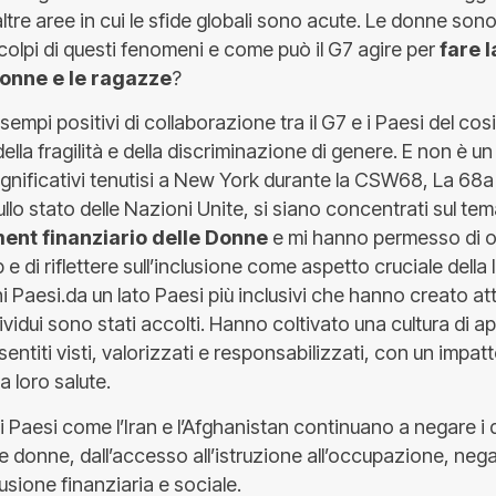
 altre aree in cui le sfide globali sono acute. Le donne sono
colpi di questi fenomeni e come può il G7 agire per
fare l
donne e le ragazze
?
sempi positivi di collaborazione tra il G7 e i Paesi del co
ella fragilità e della discriminazione di genere. E non è un
ignificativi tenutisi a New York durante la CSW68, La 68a
o stato delle Nazioni Unite, si siano concentrati sul te
nt finanziario delle Donne
e mi hanno permesso di o
ip e di riflettere sull’inclusione come aspetto cruciale della
ni Paesi.da un lato Paesi più inclusivi che hanno creato a
individui sono stati accolti. Hanno coltivato una cultura di
 sentiti visti, valorizzati e responsabilizzati, con un impatt
a loro salute.
ri Paesi come l’Iran e l’Afghanistan continuano a negare i di
le donne, dall’accesso all’istruzione all’occupazione, ne
usione finanziaria e sociale.