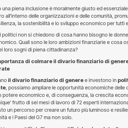
 una piena inclusione è moralmente giusto ed essenziale 
ro all’interno delle organizzazioni e delle comunità, pro
lienza, la sostenibilità e lo sviluppo economico per tutti e
politici non si chiedono di cosa hanno bisogno le donne p
omico. Quali sono le loro ambizioni finanziarie e cosa o
i loro sogni di piena cittadinanza?
portanza di colmare il divario finanziario di genere
irate
mano
il divario finanziario di genere
e investono in
poli
ate
, possiamo ampliare le opportunità economiche delle 
ro potere economico e, di conseguenza, la crescita econo
e’ frutto di sei mesi di lavoro di 72 esperti internaziona
o un percorso per creare un futuro più luminoso e resilie
ità e i Paesi del G7 ma non solo.