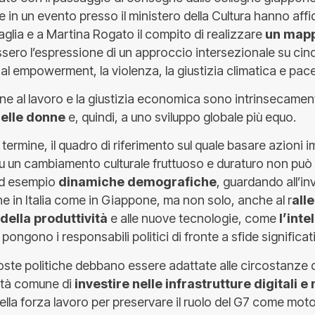
in un evento presso il ministero della Cultura hanno affi
glia e a Martina Rogato il compito di realizzare
un mapp
sero l’espressione di un approccio intersezionale su cinqu
cial empowerment, la violenza, la giustizia climatica e pac
ne al lavoro e la giustizia economica sono intrinsecamen
elle donne
e, quindi, a uno sviluppo globale più equo.
ve termine, il quadro di riferimento sul quale basare azioni
u un cambiamento culturale fruttuoso e duraturo non può
ad esempio
dinamiche demografiche
, guardando all’i
e in Italia come in Giappone, ma non solo, anche al r
all
 della produttività
e alle nuove tecnologie, come
l’inte
 pongono i responsabili politici di fronte a sfide significat
ste politiche debbano essere adattate alle circostanze d
ità comune di
investire nelle infrastrutture digitali e 
ella forza lavoro per preservare il ruolo del G7 come moto