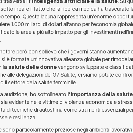
i trasversali
l’intelligenza artificiale e la salute
. Su q
sottolineare il fatto che la ricerca medica ha trascurato la
po tempo. Questa lacuna rappresenta un’enorme opportu
ere 1.000 miliardi di dollari all’anno per l’economia globa
ficato le aree a più alto impatto per gli investimenti nell’
.
notare però con sollievo che i governi stanno aumentand
 si è formata un’innovativa alleanza globale per rimodellar
r la salute delle donne
vengono sviluppate e classific
ieme alle delegazioni del G7 Salute, ci siamo potute confr
 il settore della salute femminile.
ra audizione, ho sottolineato
l’importanza della salut
sia evidente nelle vittime di violenza economica e stress 
tà di tecniche di autostima come strumenti essenziali per
sse e resilienza.
 sono particolarmente preziose negli ambienti lavorativi 