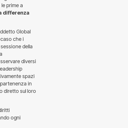
 le prime a
a differenza
siddetto Global
 caso che i
 sessione della
ma
sservare diversi
 leadership
ttivamente spazi
 appartenenza in
o diretto sul loro
ritti
gando ogni