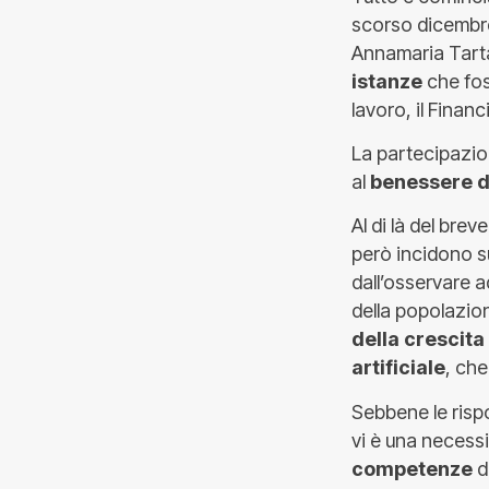
scorso dicembre 
Annamaria Tarta
istanze
che fos
lavoro, il Finan
La partecipazio
al
benessere d
Al di là del bre
però incidono s
dall’osservare 
della popolazion
della crescita
artificiale
, che
Sebbene le rispo
vi è una necess
competenze
d