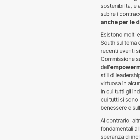
sostenibilità, e
subire i contrac
anche per le 
Esistono molti e
South sul tema d
recenti eventi s
Commissione sull
dell’
empowerme
stili di leadersh
virtuosa in alcu
in cui tutti gli 
cui tutti si sono
benessere e sull
Al contrario, alt
fondamentali al
speranza di incl