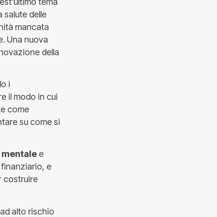
uest’ultimo tema
 salute delle
nità mancata
le. Una nuova
innovazione della
o i
e il modo in cui
ate come
ontare su come si
e mentale
e
finanziario, e
 costruire
ad alto rischio