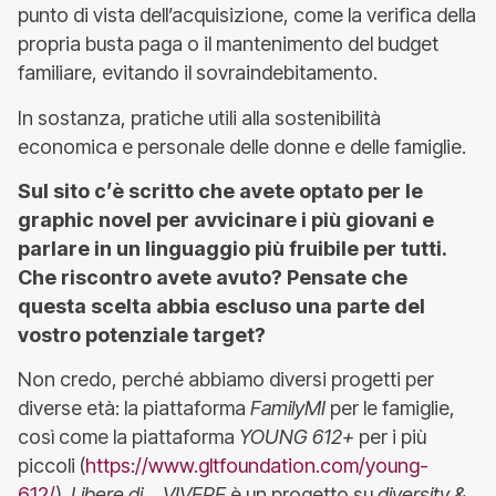
punto di vista dell’acquisizione, come la verifica della
propria busta paga o il mantenimento del budget
familiare, evitando il sovraindebitamento.
In sostanza, pratiche utili alla sostenibilità
economica e personale delle donne e delle famiglie.
Sul sito c’è scritto che avete optato per le
graphic novel per avvicinare i più giovani e
parlare in un linguaggio più fruibile per tutti.
Che riscontro avete avuto? Pensate che
questa scelta abbia escluso una parte del
vostro potenziale target?
Non credo, perché abbiamo diversi progetti per
diverse età: la piattaforma
FamilyMI
per le famiglie,
così come la piattaforma
YOUNG 612+
per i più
piccoli (
https://www.gltfoundation.com/young-
612/
).
Libere di… VIVERE
è un progetto su
diversity &