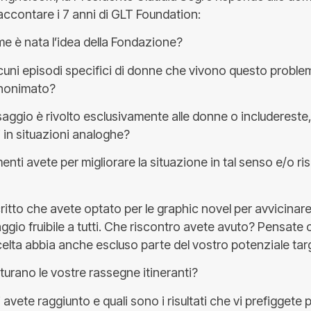
accontare i 7 anni di GLT Foundation:
e è nata l’idea della Fondazione?
lcuni episodi specifici di donne che vivono questo probl
nonimato?
saggio è rivolto esclusivamente alle donne o includereste,
 in situazioni analoghe?
nti avete per migliorare la situazione in tal senso e/o riso
scritto che avete optato per le graphic novel per avvicinare
aggio fruibile a tutti. Che riscontro avete avuto? Pensate
celta abbia anche escluso parte del vostro potenziale tar
turano le vostre rassegne itineranti?
i avete raggiunto e quali sono i risultati che vi prefiggete p