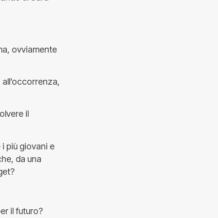
ema, ovviamente
 all’occorrenza,
lvere il
 i più giovani e
 che, da una
get?
er il futuro?