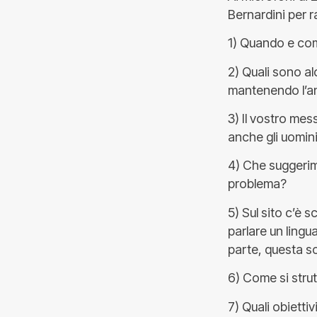
Bernardini per r
1) Quando e com
2) Quali sono a
mantenendo l’a
3) Il vostro mes
anche gli uomini
4) Che suggerime
problema?
5) Sul sito c’è 
parlare un lingu
parte, questa s
6) Come si strut
7) Quali obiettiv