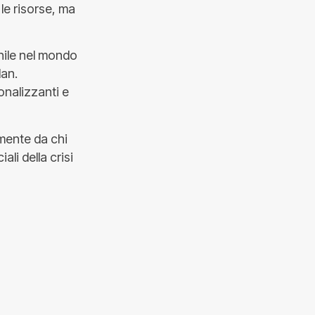
 le risorse, ma
nile nel mondo
lan.
onalizzanti e
mente da chi
ali della crisi