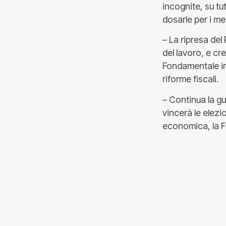
incognite, su tu
dosarle per i me
– La ripresa del
del lavoro, e cr
Fondamentale in
riforme fiscali.
– Continua la g
vincerà le elezio
economica, la F