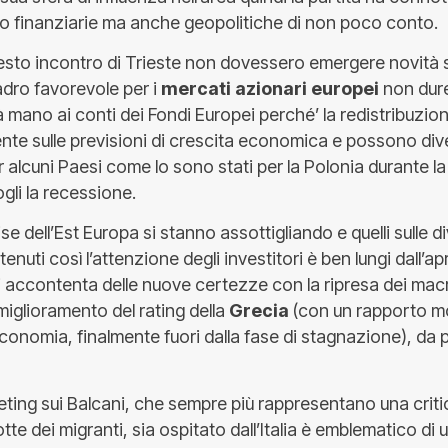
 finanziarie ma anche geopolitiche di non poco conto.
sto incontro di Trieste non dovessero emergere novità s
adro favorevole per i
mercati azionari europei
non dure
 mano ai conti dei Fondi Europei perché’ la redistribuzion
ente sulle previsioni di crescita economica e possono di
 alcuni Paesi come lo sono stati per la Polonia durante la 
gli la recessione.
vise dell’Est Europa si stanno assottigliando e quelli sulle d
nuti così l’attenzione degli investitori è ben lungi dall’ap
accontenta delle nuove certezze con la ripresa dei macr
 miglioramento del rating della
Grecia
(con un rapporto mo
’economia, finalmente fuori dalla fase di stagnazione), da 
meeting sui Balcani, che sempre più rappresentano una criti
tte dei migranti, sia ospitato dall’Italia è emblematico di u