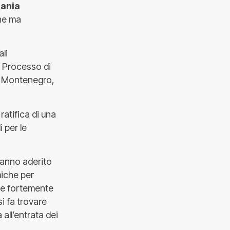
ania
one ma
li
o Processo di
a, Montenegro,
ratifica di una
i per le
anno aderito
miche per
one fortemente
i fa trovare
all’entrata dei