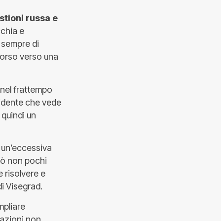
stioni russa e
cchia e
 sempre di
rcorso verso una
 nel frattempo
vidente che vede
 quindi un
un’eccessiva
reò non pochi
e risolvere e
i Visegrad.
mpliare
tazioni non