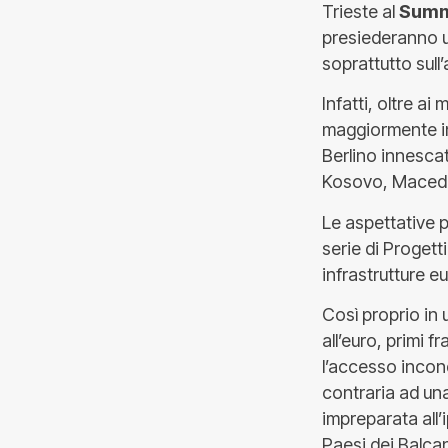
Trieste al
Summi
presiederanno un
soprattutto sull’
Infatti, oltre a
maggiormente int
Berlino innesca
Kosovo, Macedo
Le aspettative p
serie di Progetti
infrastrutture e
Così proprio in
all’euro, primi fr
l’accesso incond
contraria ad un
impreparata all’
Paesi dei Balcan