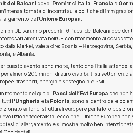
t dei Balcani
dove i Premier di
Italia
,
Francia
e
Germ
’intensa tornata di incontri sulle politiche di immigrazi
allargamento dell’
Unione Europea
.
i membri UE saranno presenti i 6 Paesi dei Balcani occidenta
eressati all’entrata nell’UE con riferimento al cosiddett
to dalla Merkel, vale a dire: Bosnia – Herzegovina, Serbi
nia, e Albania.
er questo evento sono molte, tanto che l’Italia attende la 
 per almeno 200 milioni di euro distribuiti su settori crucial
uropee: trasporti, energia e sostegno alle PMI.
 un momento nel quale i
Paesi dell’Est Europa
che non h
a tutti
l’Ungheria
e la
Polonia
, sono al centro delle pole
izionato ai fondi strutturali europei e per la loro posizi
a evoluzione federalista, ecco che l’Unione Europea non s
ipotesi di allargamento e si mostra molto ben intenzionata 
i Occidentali.