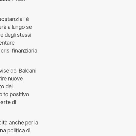
ostanziali è
rà a lungo se
e degli stessi
ventare
crisi finanziaria
ivise dei Balcani
rire nuove
o del
lto positivo
parte di
cità anche per la
na politica di