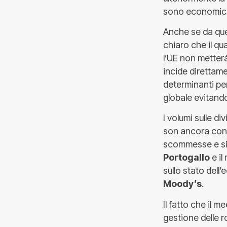
sono economico
Anche se da que
chiaro che il qu
l’UE non metterà
incide direttam
determinanti per
globale evitando
I volumi sulle di
son ancora conte
scommesse e si 
Portogallo
e il
sullo stato dell
Moody’s
.
Il fatto che il 
gestione delle ro