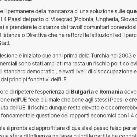
e il permanere della mancanza di una soluzione sulle
que
i 4 Paesi del patto di Visegrad (Polonia, Ungheria, Slova
) a prendere le distanze dai tavoli comunitari ponendosi
 istanza o Direttiva che ne rafforzi le istituzioni ed il pe
tati.
desione è iniziato due anni prima della Turchia nel 2003 e
erciali sono stati ampliati ma resta un rischio politico e
i standard democratici, elevati livelli di disoccupazione e
ai principi fondativi dell’UE.
more di ripetere l’esperienza di
Bulgaria
e
Romania
dove 
usione nell’UE fece più male che bene agli stessi Paesi e c
nuta dell’UE. Il rischio dunque resta elevato e occorrerebb
a fondamentale questione dei rapporti economici con i 4 d
sia è pronta ad approfittare di qualsiasi passo falso per a
 sua sfera di influenza nell’area quindi la partita ha conno