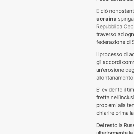
E ciò nonostant
ucraina
spinga 
Repubblica Ceca
traverso ad ogni
federazione di S
Il processo di a
gli accordi comm
un’erosione degl
allontanamento d
E’ evidente il ti
fretta nell’incl
problemi alla te
chiarire prima l
Del resto la Rus
ulteriormente la