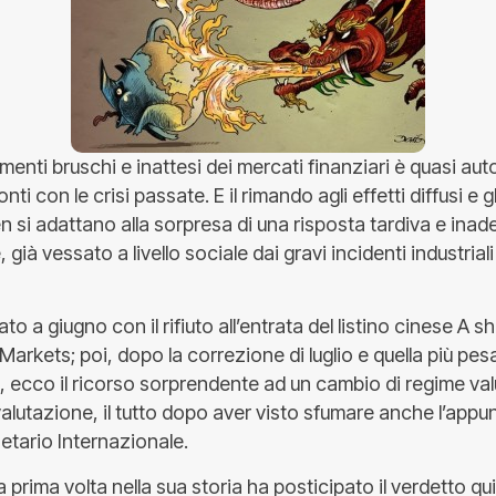
menti bruschi e inattesi dei mercati finanziari è quasi a
nti con le crisi passate. E il rimando agli effetti diffusi e g
en si adattano alla sorpresa di una risposta tardiva e inad
ià vessato a livello sociale dai gravi incidenti industriali 
o a giugno con il rifiuto all’entrata del listino cinese A sh
rkets; poi, dopo la correzione di luglio e quella più pes
, ecco il ricorso sorprendente ad un cambio di regime val
lutazione, il tutto dopo aver visto sfumare anche l’appu
tario Internazionale.
 la prima volta nella sua storia ha posticipato il verdetto q