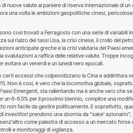
tà di nuove valute al paniere di riserva internazionale di un
a una volta le ambizioni geopolitiche cinesi, pericolose 
i sono così trovati a Ferragosto con una serie di variabili 
a sul rialzo dei tassi Usa, la crisi cinese, il crollo del pet
lezioni anticipate greche e la crisi valutaria dei Paesi eme
a svalutazioni a raffica delle relative valute. Troppe incog
r evitare un venerdì e un lunedì nero epocali.
o certi eccessi che colpevolizzano la Cina e addirittura 
!?!). Non è così, è vero che la locomotiva globale, sopratt
aesi Emergenti, sta rallentando ma è anche vero che se 
er un 6-6.5% per il prossimo biennio, complice una modifi
o non facile da gestire politicamente. E soprattutto, qua
ndi investitori prendono una sbornia da “sake’ azionario”
à senz’altro come palestra di accesso a un mercato forse
rolli e monitoraggi di vigilanza.