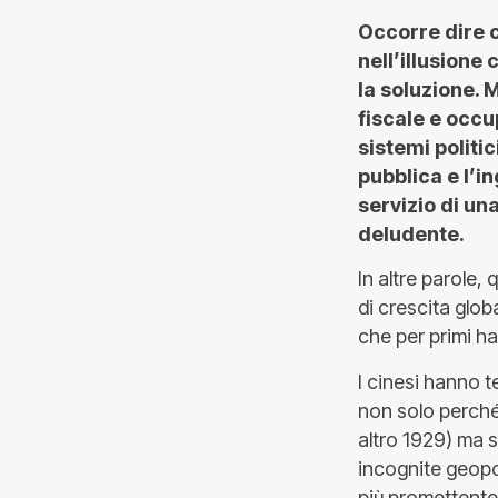
Occorre dire c
nell’illusione
la soluzione. 
fiscale e occ
sistemi politi
pubblica e l’i
servizio di una
deludente.
In altre parole
di crescita glob
che per primi ha
I cinesi hanno t
non solo perché
altro 1929) ma so
incognite geopol
più promettente 