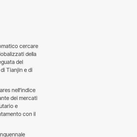
utomatico cercare
lobalizzati della
eguata del
di Tianjin e di
ares nell’indice
ante dei mercati
utario e
ntamento con il
uinquennale