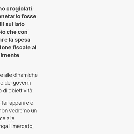
o crogiolati
monetario fosse
i sul lato
io che con
are la spesa
ione fiscale al
bilmente
e alle dinamiche
te dei governi
di obiettività.
 far apparire e
e non vedremo un
me alle
anga il mercato