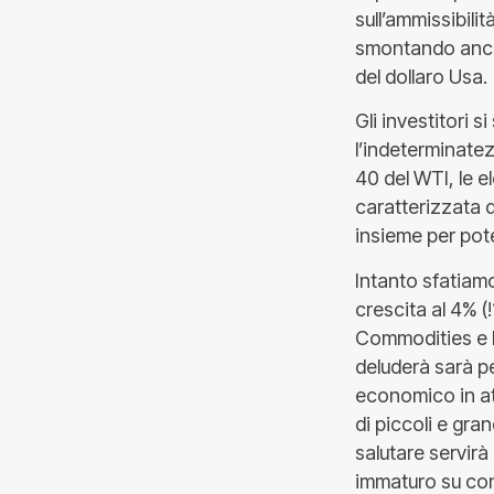
sull’ammissibili
smontando ancor
del dollaro Usa.
Gli investitori s
l’indeterminatezz
40 del WTI, le e
caratterizzata d
insieme per pote
Intanto sfatiam
crescita al 4% (
Commodities e P
deluderà sarà p
economico in att
di piccoli e gra
salutare servir
immaturo su cont