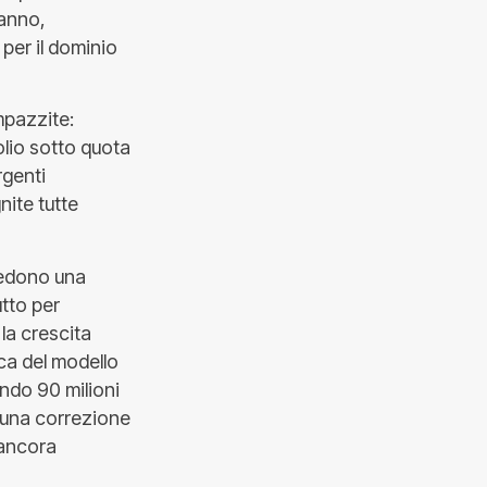
 anno,
per il dominio
impazzite:
rolio sotto quota
rgenti
nite tutte
vedono una
utto per
la crescita
ca del modello
ndo 90 milioni
, una correzione
 ancora