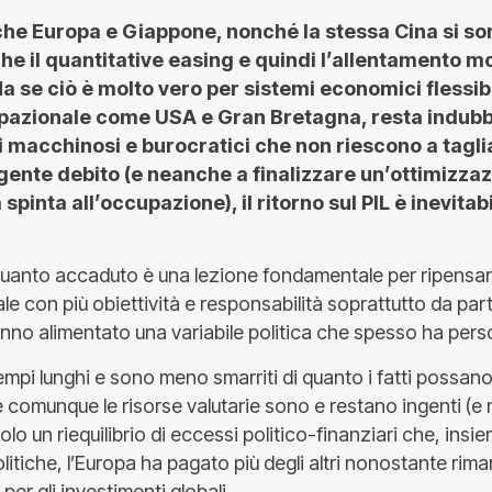
he Europa e Giappone, nonché la stessa Cina si son
 che il quantitative easing e quindi l’allentamento 
Ma se ciò è molto vero per sistemi economici flessibil
upazionale come USA e Gran Bretagna, resta indubb
ci macchinosi e burocratici che non riescono a tagli
ngente debito (e neanche a finalizzare un’ottimizzaz
 spinta all’occupazione), il ritorno sul PIL è inevita
, quanto accaduto è una lezione fondamentale per ripensar
ale con più obiettività e responsabilità soprattutto da par
nno alimentato una variabile politica che spesso ha perso 
empi lunghi e sono meno smarriti di quanto i fatti possano
 comunque le risorse valutarie sono e restano ingenti (
lo un riequilibrio di eccessi politico-finanziari che, insie
itiche, l’Europa ha pagato più degli altri nonostante rim
per gli investimenti globali.