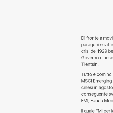
Di fronte a movi
paragoni e raffro
crisi del 1929 b
Governo cinese, g
Tientsin.
Tutto è cominciat
MSCI Emerging Ma
cinesi in agosto
conseguente sva
FMI, Fondo Mone
Il quale FMI per