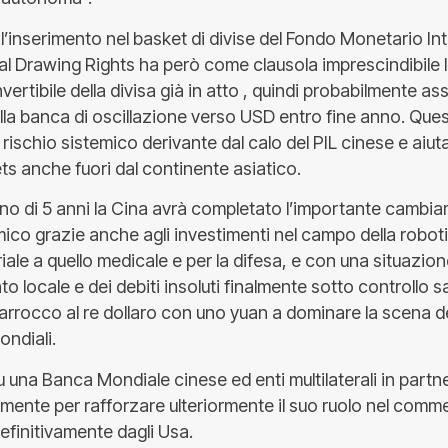
l’inserimento nel basket di divise del Fondo Monetario In
al Drawing Rights ha però come clausola imprescindibile l
rtibile della divisa già in atto , quindi probabilmente as
la banca di oscillazione verso USD entro fine anno. Que
 rischio sistemico derivante dal calo del PIL cinese e aiutan
s anche fuori dal continente asiatico.
no di 5 anni la Cina avrà completato l’importante cambi
o grazie anche agli investimenti nel campo della robotica a
riale a quello medicale e per la difesa, e con una situazio
to locale e dei debiti insoluti finalmente sotto controllo 
o arrocco al re dollaro con uno yuan a dominare la scena de
ondiali.
su una Banca Mondiale cinese ed enti multilaterali in part
mente per rafforzare ulteriormente il suo ruolo nel comm
efinitivamente dagli Usa.