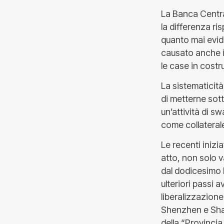
La Banca Centra
la differenza ri
quanto mai evid
causato anche i
le case in cost
La sistematicità
di metterne sott
un’attività di s
come collaterale
Le recenti inizi
atto, non solo va
dal dodicesimo 
ulteriori passi a
liberalizzazion
Shenzhen e Shang
della “Provinci