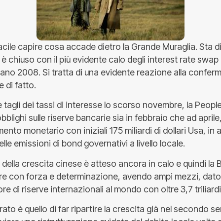
ile capire cosa accade dietro la Grande Muraglia. Sta di 
i è chiuso con il più evidente calo degli interest rate swap
tano 2008. Si tratta di una evidente reazione alla confer
 di fatto.
e tagli dei tassi di interesse lo scorso novembre, la Peop
 obblighi sulle riserve bancarie sia in febbraio che ad april
ento monetario con iniziali 175 miliardi di dollari Usa, in 
lle emissioni di bond governativi a livello locale.
 della crescita cinese è atteso ancora in calo e quindi la
ire con forza e determinazione, avendo ampi mezzi, dato c
 di riserve internazionali al mondo con oltre 3,7 triliardi d
rato è quello di far ripartire la crescita già nel secondo s