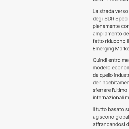
La strada verso 
degli SDR Speci
pienamente conve
ampliamento del
fatto riducono il
Emerging Market
Quindi entro me
modello economic
da quello indust
dell’indebitamen
sferrare l’ultim
internazionali m
Il tutto basato 
agiscono global
affrancandosi d