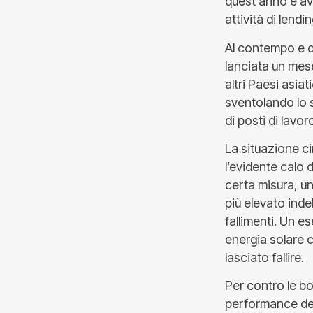
quest’anno e avv
attività di lend
Al contempo e do
lanciata un mes
altri Paesi asia
sventolando lo s
di posti di lavor
La situazione c
l’evidente calo d
certa misura, un
più elevato inde
fallimenti. Un e
energia solare c
lasciato fallire.
Per contro le b
performance del