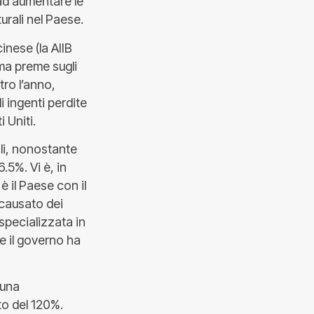
 ad aumentare le
urali nel Paese.
inese (la AIIB
ma preme sugli
tro l’anno,
i ingenti perdite
i Uniti.
li, nonostante
.5%. Vi è, in
è il Paese con il
 causato dei
 specializzata in
e il governo ha
 una
o del 120%.