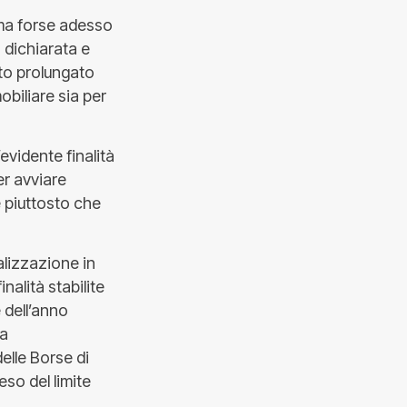
ma forse adesso
a dichiarata e
nto prolungato
biliare sia per
evidente finalità
er avviare
e piuttosto che
alizzazione in
nalità stabilite
 dell’anno
la
elle Borse di
eso del limite