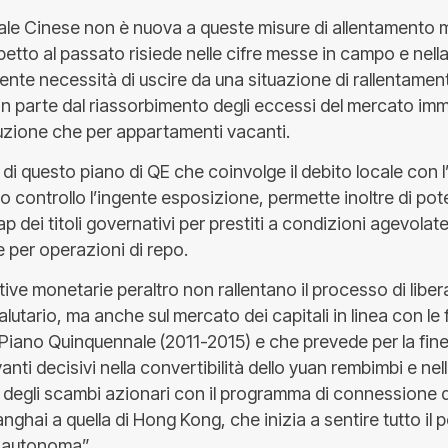
le Cinese non è nuova a queste misure di allentamento 
spetto al passato risiede nelle cifre messe in campo e nell
ente necessità di uscire da una situazione di rallentame
n parte dal riassorbimento degli eccessi del mercato immo
ruzione che per appartamenti vacanti.
 di questo piano di QE che coinvolge il debito locale con l’
o controllo l’ingente esposizione, permette inoltre di pot
wap dei titoli governativi per prestiti a condizioni agevolat
 per operazioni di repo.
ative monetarie peraltro non rallentano il processo di liber
lutario, ma anche sul mercato dei capitali in linea con le fi
Piano Quinquennale (2011-2015) e che prevede per la fine
vanti decisivi nella convertibilità dello yuan rembimbi e nel
e degli scambi azionari con il programma di connessione d
hai a quella di Hong Kong, che inizia a sentire tutto il p
a autonoma”.