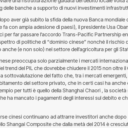
iare una ristrutturazione guidata del debito locale volta
ing delle banche a supporto di nuovi investimenti infrastrutt
po aver già subito la sfida della nuova Banca mondiale c
e fa con ampia adesione di paesi), il presidente Usa Oba
tici per far passare l’accordo Trans-Pacific Partnership en
pettro di politiche di “dominio cinese” nonché il rischio d
o anche (e non solo) nel settore dell’agricoltura per gli Stat
inese preoccupa solo parzialmente i mercati internaziona
el trend del PIL che dovrebbe chiudere il 2015 non oltre il 6
a sottovalutazione del fatto che, tra i mercati emergenti, 
bitamento del settore privato, che in certi casi ha anche
sempio per tutti è quello della Shanghai Chaori , la società
he ha mancato i pagamenti degli interessi sul debito e ch
orse cinesi continuano ad attrarre investitori anche dopo
lo Shangai Composite che dalla metà del 2014 è cresciut