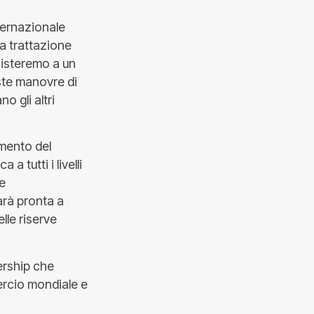
ternazionale
a trattazione
sisteremo a un
ste manovre di
o gli altri
amento del
 tutti i livelli
ne
sarà pronta a
lle riserve
nership che
ercio mondiale e