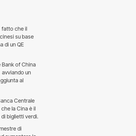
fatto che il
 cinesi su base
ma di un QE
le Bank of China
e, avviando un
aggiunta al
 Banca Centrale
he la Cina è il
i biglietti verdi.
emestre di