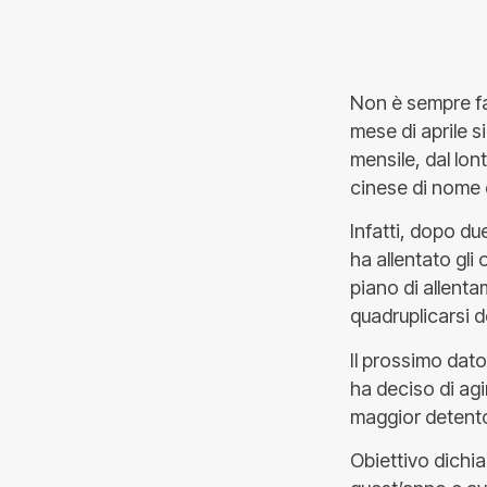
Non è sempre fac
mese di aprile s
mensile, dal lon
cinese di nome e
Infatti, dopo du
ha allentato gli
piano di allentam
quadruplicarsi de
Il prossimo dato
ha deciso di ag
maggior detentore
Obiettivo dichia