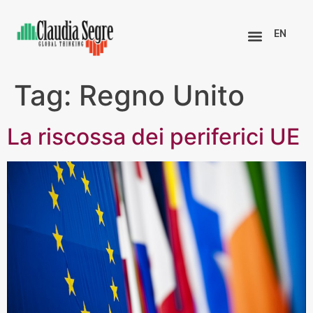
EN
Tag:
Regno Unito
La riscossa dei periferici UE