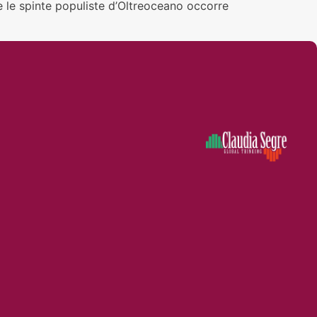
te le spinte populiste d’Oltreoceano occorre