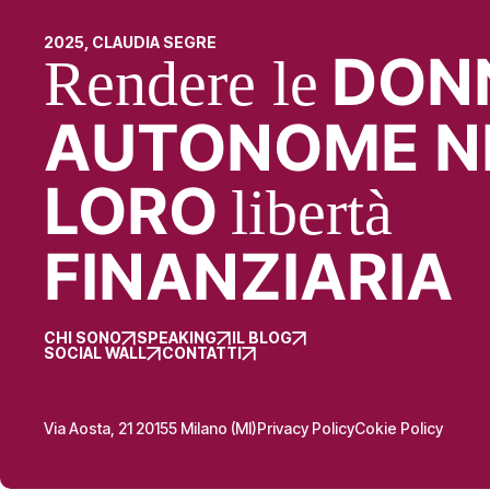
2025, CLAUDIA SEGRE
DON
Rendere le
AUTONOME N
LORO
libertà
FINANZIARIA
CHI SONO
SPEAKING
IL BLOG
SOCIAL WALL
CONTATTI
Via Aosta, 21 20155 Milano (MI)
Privacy Policy
Cokie Policy