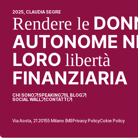
2025, CLAUDIA SEGRE
DON
Rendere le
AUTONOME N
LORO
libertà
FINANZIARIA
CHI SONO
SPEAKING
IL BLOG
SOCIAL WALL
CONTATTI
Via Aosta, 21 20155 Milano (MI)
Privacy Policy
Cokie Policy