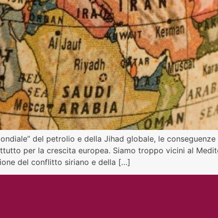
ndiale” del petrolio e della Jihad globale, le conseguenze 
tto per la crescita europea. Siamo troppo vicini al Medite
ione del conflitto siriano e della […]