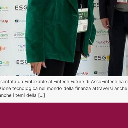
sentata da Fintexable al Fintech Future di AssoFintech ha me
one tecnologica nel mondo della finanza attraversi anche i t
anche i temi della […]