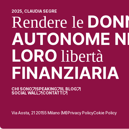
2025, CLAUDIA SEGRE
DON
Rendere le
AUTONOME N
LORO
libertà
FINANZIARIA
CHI SONO
SPEAKING
IL BLOG
SOCIAL WALL
CONTATTI
Via Aosta, 21 20155 Milano (MI)
Privacy Policy
Cokie Policy